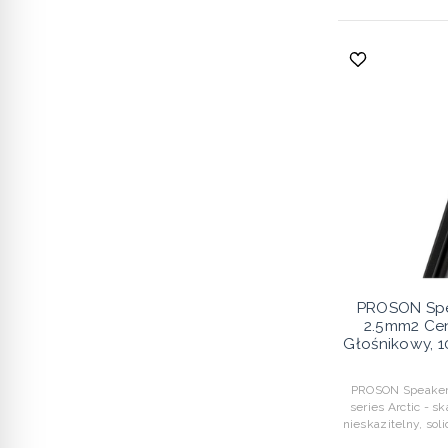
PROSON Spea
2.5mm2 Ce
Głośnikowy, 
PROSON Speaker c
series Arctic - s
nieskazitelny, sol