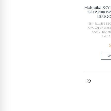
Melodika SKY
GŁOŚNIKOW
DŁUGOŚ
SKY BLUE SBSC
OFC 4N 2X4MM2
cechy: Konst
1x1,1
5
Wy