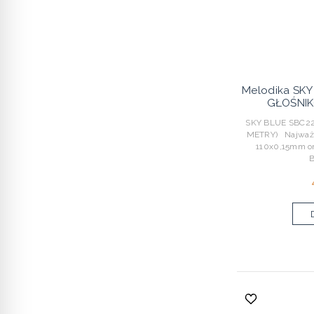
Melodika SK
GŁOŚNIK
SKY BLUE SBC22
METRY) Najważni
110x0,15mm o
B