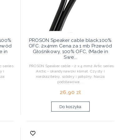
,100%
PROSON Speaker cable black,100%
zewód
OFC. 2x4mm Cena za 1 mb Przewód
e in
Głośnikowy, 100% OFC, (Made in
Swe...
 series
PROSON Speaker cable - 2 x 4 mm2 Artic series
y i
Arctic - skandynawski klimat. Czysty i
sza
nieskazitelny, solidny i potężny. Nasza
podstawowa ...
26,90 zł
Do koszyka