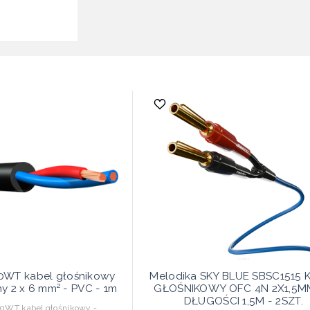
0WT kabel głośnikowy
Melodika SKY BLUE SBSC1515 
 2 x 6 mm² - PVC - 1m
GŁOŚNIKOWY OFC 4N 2X1,5M
DŁUGOŚCI 1,5M - 2SZT.
0WT kabel głośnikowy -