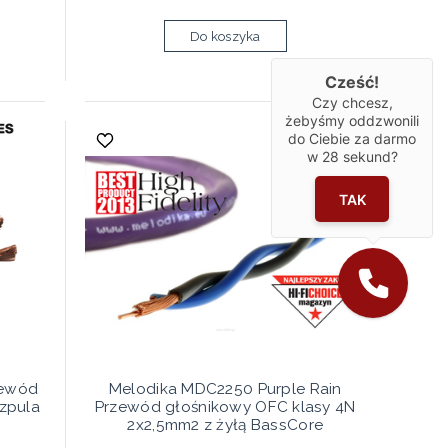
Do koszyka
Cześć!
Czy chcesz,
żebyśmy oddzwonili
do Ciebie za darmo
w
28
sekund?
TAK
zewód
Melodika MDC2250 Purple Rain
zpula
Przewód głośnikowy OFC klasy 4N
2x2,5mm2 z żyłą BassCore