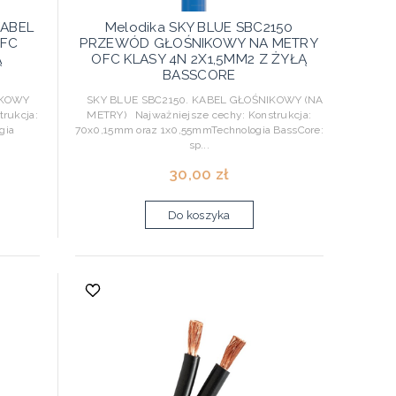
KABEL
Melodika SKY BLUE SBC2150
OFC
PRZEWÓD GŁOŚNIKOWY NA METRY
Ą
OFC KLASY 4N 2X1,5MM2 Z ŻYŁĄ
BASSCORE
IKOWY
SKY BLUE SBC2150. KABEL GŁOŚNIKOWY (NA
rukcja:
METRY) Najważniejsze cechy: Konstrukcja:
gia
70x0,15mm oraz 1x0,55mmTechnologia BassCore:
sp...
30,00 zł
Do koszyka