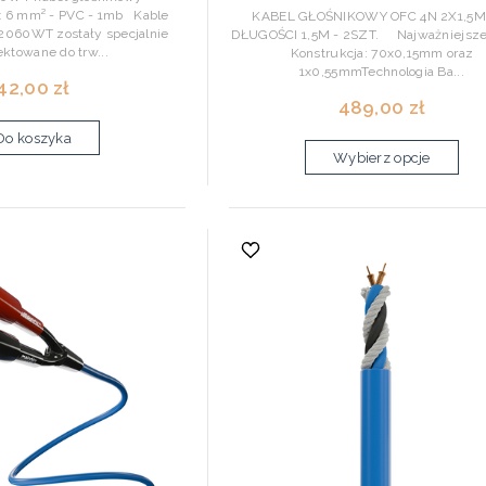
x 6 mm² - PVC - 1mb Kable
KABEL GŁOŚNIKOWY OFC 4N 2X1,5
2060WT zostały specjalnie
DŁUGOŚCI 1,5M - 2SZT. Najważniejsze
ektowane do trw...
Konstrukcja: 70x0,15mm oraz
1x0,55mmTechnologia Ba...
42,00 zł
489,00 zł
Do koszyka
Wybierz opcje