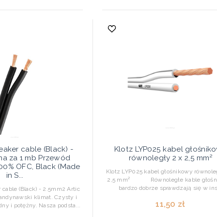
ker cable (Black) -
Klotz LYP025 kabel głośnik
na za 1 mb Przewód
równoległy 2 x 2,5 mm²
100% OFC, Black (Made
Klotz LYP025 kabel głośnikowy równole
in S...
2,5 mm² Równoległe kable głośn
bardzo dobrze sprawdzają się w ins.
able (Black) - 2.5mm2 Artic
kandynawski klimat. Czysty i
11,50 zł
idny i potężny. Nasza podsta...