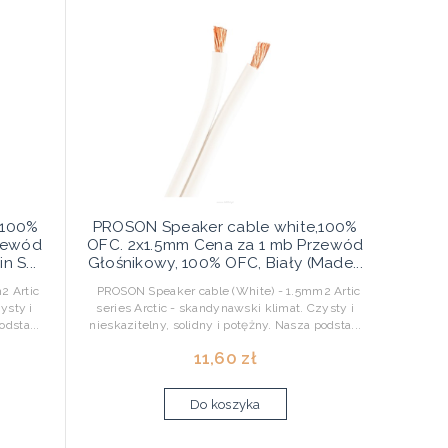
,100%
PROSON Speaker cable white,100%
rzewód
OFC. 2x1.5mm Cena za 1 mb Przewód
 S...
Głośnikowy, 100% OFC, Biały (Made...
2 Artic
PROSON Speaker cable (White) - 1.5mm2 Artic
ysty i
series Arctic - skandynawski klimat. Czysty i
odsta...
nieskazitelny, solidny i potężny. Nasza podsta...
11,60 zł
Do koszyka