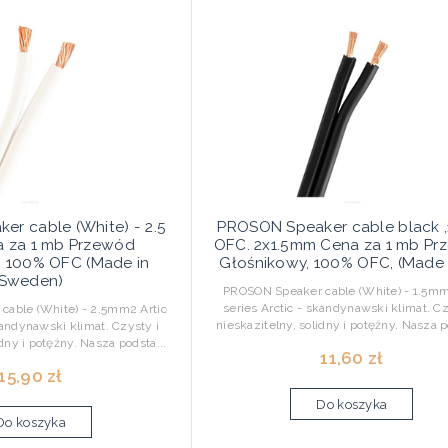
r cable (White) - 2.5
PROSON Speaker cable black 
 za 1 mb Przewód
OFC. 2x1.5mm Cena za 1 mb P
, 100% OFC (Made in
Głośnikowy, 100% OFC, (Made in
Sweden)
PROSON Speaker cable (White) - 1.5mm
series Arctic - skandynawski klimat. Cz
able (White) - 2.5mm2 Artic
nieskazitelny, solidny i potężny. Nasza p
kandynawski klimat. Czysty i
idny i potężny. Nasza podsta...
11,60 zł
15,90 zł
Do koszyka
Do koszyka