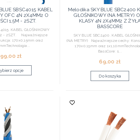
 BLUE SBSC4015 KABEL
Melodika SKY BLUE SBC2400 
Y OFC 4N 2X4MM2 O
GŁOŚNIKOWY (NA METRY) 
CI 1,5M - 2SZT.
KLASY 4N 2X4MM2 Z ŻYŁ
BASSCORE
4015. KABEL GŁOŚNIKOWY
 - 2SZT. Najważniejsze
SKY BLUE SBC2400. KABEL GŁOŚN
rukcja: 170x0,15mm oraz
(NA METRY) Najważniejsze cechy: Konst
0mmTechnologia...
170x0,15mm oraz 1x1,10mmTechnolo
BassCore: s...
99,00 zł
69,00 zł
bierz opcje
Do koszyka