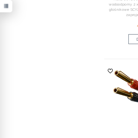
wodoodporny 2 
głośnikowe SCY
zaproj