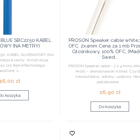
Y BLUE SBC2250 KABEL
PROSON Speaker cable white
OWY (NA METRY)
OFC. 2x4mm Cena za 1 mb Pr
Głośnikowy, 100% OFC, (Mad
50. KABEL GŁOŚNIKOWY (NA
Swed...
ejsze cechy: Konstrukcja:
raz 1x0,85mmTechnologia
PROSON Speaker cable - 2 x 4 mm2 Artic
assCore: s...
Arctic - skandynawski klimat. Czyst
nieskazitelny, solidny i potężny. Na
46,00 zł
podstawowa ...
26,90 zł
Do koszyka
Do koszyka