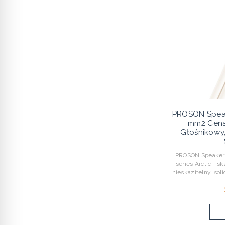
PROSON Speake
mm2 Cena
Głośnikowy
PROSON Speaker c
series Arctic - s
nieskazitelny, sol