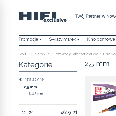
Twój Partner w Nowo
Promocje
Światy marek
Kino domowe
Start
Elektronika
Przewody i akcesoria audio
Przewo
2,5 mm
Kategorie
Instalacyjne
2,5 mm
2x2.5 mm
zł
zł