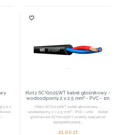
owy
Klotz SCY2025WT kabel głośnikowy -
wodoodporny 2 x 2,5 mm² - PVC - 1m
gły 2 x
Klotz SCY2025WT kabel głośnikowy -
ikowe
wodoodporny 2 x 2,5 mm² - PVC - 1mb Kable
..
głośnikowe SCY2025WT zostały specjalnie
zaprojektowane...
21,00 zł