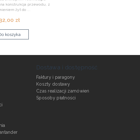
lna konstrukcja przewodu, z
nieniem żył do ...
32,00 zł
Do koszyka
Dostawa i dostępność
Faktury i paragony
Koszty dostawy
Czas realizacji zamówień
Sposoby płatności
ci
nia
antander