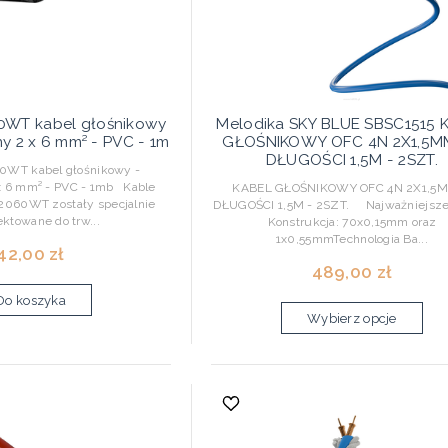
0WT kabel głośnikowy
Melodika SKY BLUE SBSC1515 
 2 x 6 mm² - PVC - 1m
GŁOŚNIKOWY OFC 4N 2X1,5M
DŁUGOŚCI 1,5M - 2SZT.
0WT kabel głośnikowy -
x 6 mm² - PVC - 1mb Kable
KABEL GŁOŚNIKOWY OFC 4N 2X1,5
2060WT zostały specjalnie
DŁUGOŚCI 1,5M - 2SZT. Najważniejsze
ektowane do trw...
Konstrukcja: 70x0,15mm oraz
1x0,55mmTechnologia Ba...
42,00 zł
489,00 zł
Do koszyka
Wybierz opcje