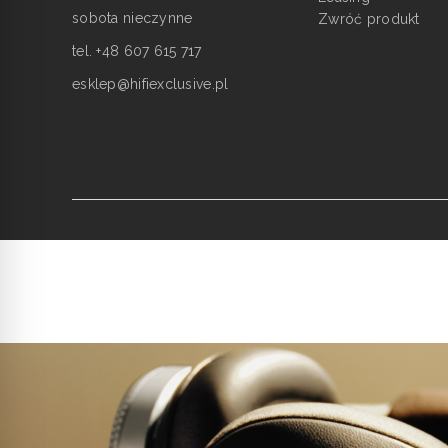
sobota nieczynne
Zwróć produkt
tel. +48 607 615 717
esklep@hifiexclusive.pl