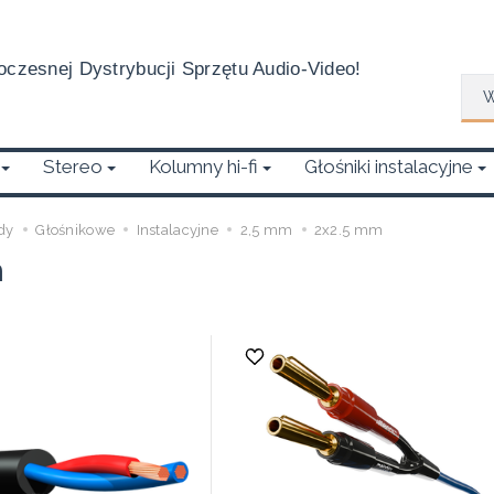
czesnej Dystrybucji Sprzętu Audio-Video!
Wys
Stereo
Kolumny hi-fi
Głośniki instalacyjne
dy
Głośnikowe
Instalacyjne
2,5 mm
2x2.5 mm
m