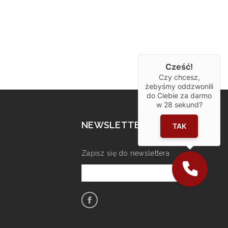
Cześć!
Czy chcesz,
żebyśmy oddzwonili
do Ciebie za darmo
w
28
sekund?
NEWSLETTER
TAK
Zapisz się do newslettera