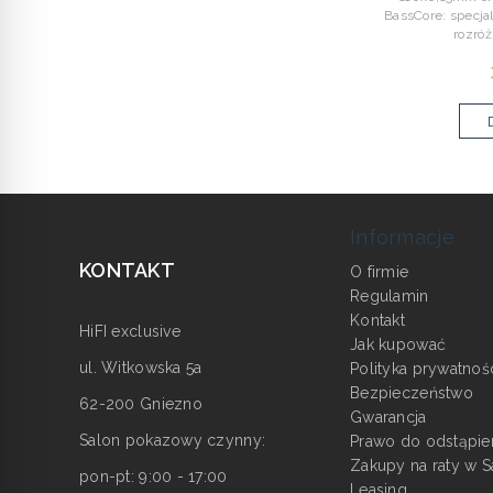
BassCore: specja
rozróż
Informacje
KONTAKT
O firmie
Regulamin
Kontakt
HiFI exclusive
Jak kupować
ul. Witkowska 5a
Polityka prywatnoś
Bezpieczeństwo
62-200 Gniezno
Gwarancja
Salon pokazowy czynny:
Prawo do odstąpie
Zakupy na raty w S
pon-pt: 9:00 - 17:00
Leasing