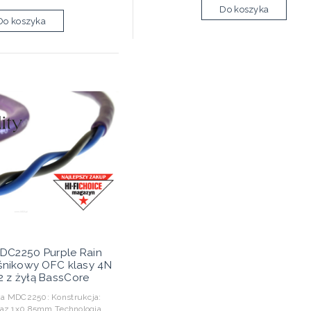
Do koszyka
Do koszyka
DC2250 Purple Rain
śnikowy OFC klasy 4N
 z żyłą BassCore
a MDC2250: Konstrukcja:
az 1x0,85mm Technologia