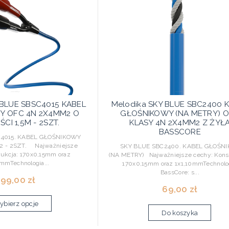
 BLUE SBSC4015 KABEL
Melodika SKY BLUE SBC2400 
Y OFC 4N 2X4MM2 O
GŁOŚNIKOWY (NA METRY) 
CI 1,5M - 2SZT.
KLASY 4N 2X4MM2 Z ŻYŁ
BASSCORE
4015. KABEL GŁOŚNIKOWY
 - 2SZT. Najważniejsze
SKY BLUE SBC2400. KABEL GŁOŚN
rukcja: 170x0,15mm oraz
(NA METRY) Najważniejsze cechy: Konst
0mmTechnologia...
170x0,15mm oraz 1x1,10mmTechnolo
BassCore: s...
99,00 zł
69,00 zł
bierz opcje
Do koszyka