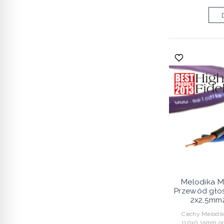
Melodika M
Przewód gło
2x2,5mm2
Cechy Melodik
110x0,15mm or