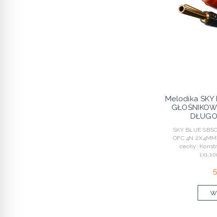
Melodika SKY
GŁOŚNIKOW
DŁUGOŚ
SKY BLUE SBSC
OFC 4N 2X4MM2
cechy: Konst
1x1,1
5
Wy