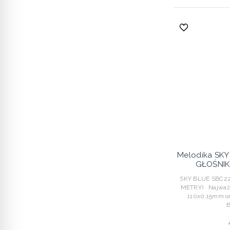
Melodika SK
GŁOŚNIK
SKY BLUE SBC22
METRY) Najważni
110x0,15mm o
B