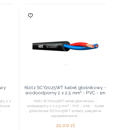
owy
Klotz SCY2025WT kabel głośnikowy -
wodoodporny 2 x 2,5 mm² - PVC - 1m
gły 2 x
Klotz SCY2025WT kabel głośnikowy -
ikowe
wodoodporny 2 x 2,5 mm² - PVC - 1mb Kable
..
głośnikowe SCY2025WT zostały specjalnie
zaprojektowane...
21,00 zł