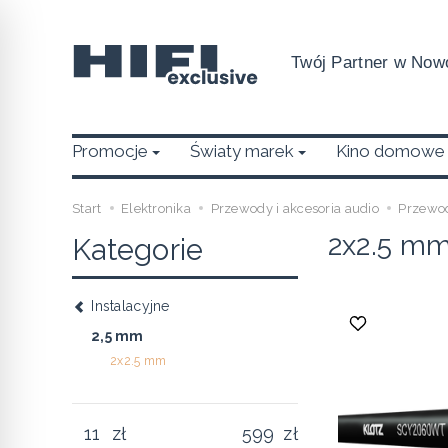
Twój Partner w Nowo
Promocje
Światy marek
Kino domowe
Start
Elektronika
Przewody i akcesoria audio
Przewo
2x2.5 m
Kategorie
Instalacyjne
2,5 mm
2x2.5 mm
zł
zł