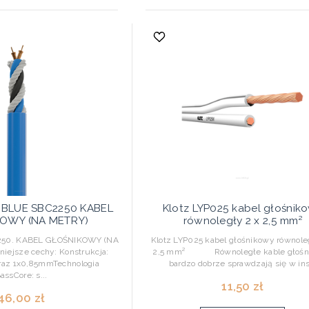
Y BLUE SBC2250 KABEL
Klotz LYP025 kabel głośnik
OWY (NA METRY)
równoległy 2 x 2,5 mm²
50. KABEL GŁOŚNIKOWY (NA
Klotz LYP025 kabel głośnikowy równole
ejsze cechy: Konstrukcja:
2,5 mm² Równoległe kable głośn
raz 1x0,85mmTechnologia
bardzo dobrze sprawdzają się w ins.
assCore: s...
11,50 zł
46,00 zł