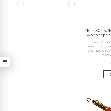
Klotz SCY206
- wodoodporny
Klotz SCY206
wodoodporny 2 
głośnikowe SCY
zaproj