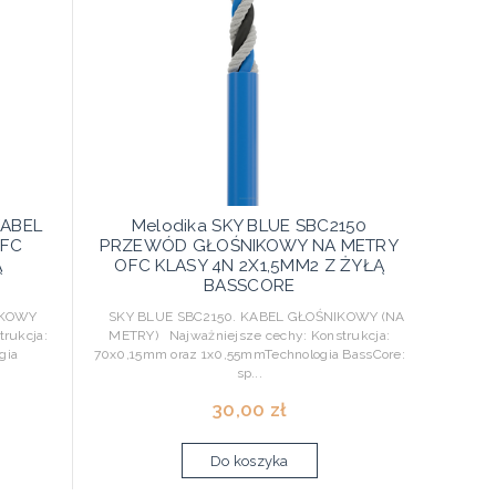
KABEL
Melodika SKY BLUE SBC2150
OFC
PRZEWÓD GŁOŚNIKOWY NA METRY
Ą
OFC KLASY 4N 2X1,5MM2 Z ŻYŁĄ
BASSCORE
IKOWY
SKY BLUE SBC2150. KABEL GŁOŚNIKOWY (NA
rukcja:
METRY) Najważniejsze cechy: Konstrukcja:
gia
70x0,15mm oraz 1x0,55mmTechnologia BassCore:
sp...
30,00 zł
Do koszyka