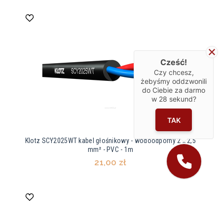
Cześć!
Czy chcesz,
żebyśmy oddzwonili
do Ciebie za darmo
w
28
sekund?
TAK
Klotz SCY2025WT kabel głośnikowy - wodoodporny 2 x 2,5
mm² - PVC - 1m
21,00 zł