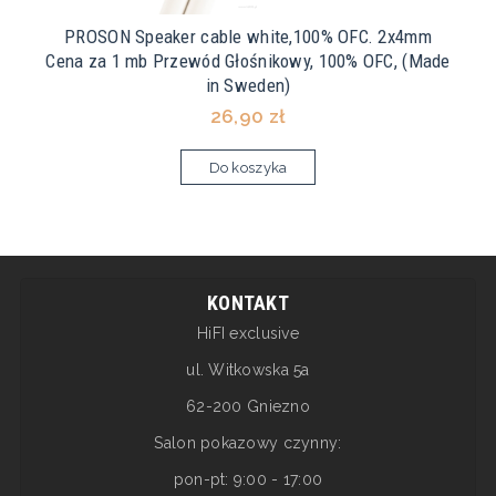
PROSON Speaker cable white,100% OFC. 2x4mm
Cena za 1 mb Przewód Głośnikowy, 100% OFC, (Made
in Sweden)
26,90 zł
Do koszyka
KONTAKT
HiFI exclusive
ul. Witkowska 5a
62-200 Gniezno
Salon pokazowy czynny:
pon-pt: 9:00 - 17:00