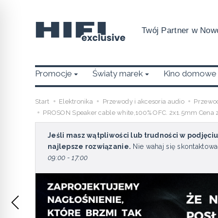
Twój Partner w Nowo
Promocje
Światy marek
Kino domowe
Start
Elektronika
Przewody i akcesoria audio
Przewo
PROSON Speaker cable white,100% OFC. 2x1.5mm Cena za
Jeśli masz wątpliwości lub trudności w podjęci
najlepsze rozwiązanie.
Nie wahaj się skontaktowa
09:00 - 17:00