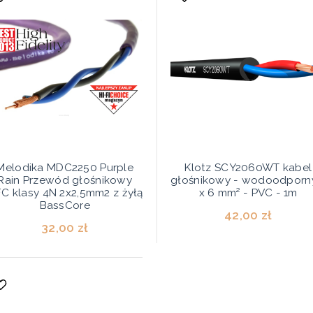
Melodika MDC2250 Purple
Klotz SCY2060WT kabel
Rain Przewód głośnikowy
głośnikowy - wodoodporn
C klasy 4N 2x2,5mm2 z żyłą
x 6 mm² - PVC - 1m
BassCore
42,00 zł
32,00 zł