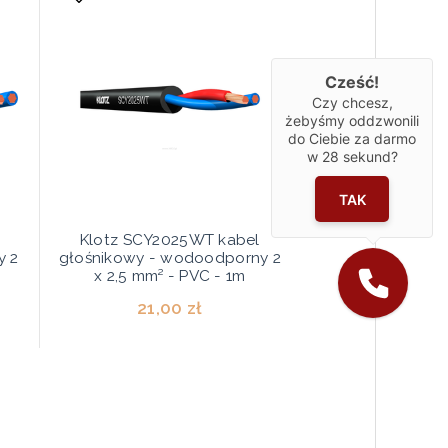
Cześć!
Czy chcesz,
żebyśmy oddzwonili
do Ciebie za darmo
w
28
sekund?
TAK
Klotz SCY2025WT kabel
y 2
głośnikowy - wodoodporny 2
x 2,5 mm² - PVC - 1m
21,00 zł