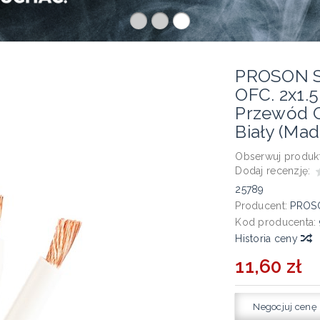
PROSON Sp
OFC. 2x1.
Przewód G
Biały (Ma
Obserwuj produkt
Dodaj recenzję:
25789
Producent:
PROS
Kod producenta:
Historia ceny
11,60 zł
Negocjuj cenę