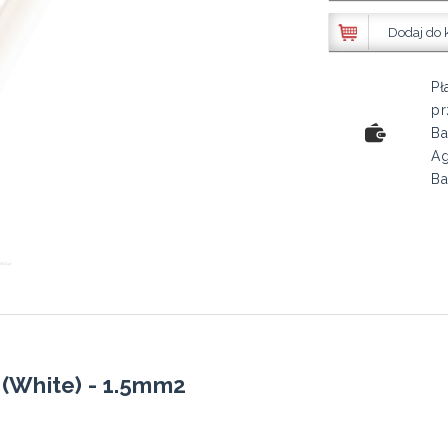
Dodaj do 
Pł
pr
Ba
Ag
Ba
(White) - 1.5mm2