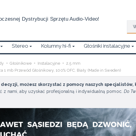
czesnej Dystrybucji Sprzętu Audio-Video!
Wys
Stereo
Kolumny hi-fi
Głośniki instalacyjne
dy
Głośnikowe
Instalacyjne
2,5 mm
 1 mb Przewód Głośnikowy, 100% OFC, Biały (Made in Sweden)
u decyzji, możesz skorzystać z pomocy naszych specjalistów,
ć z nami, aby uzyskać profesjonalną i indywidualną pomoc.
Do Tw