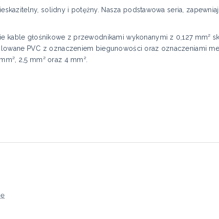
nieskazitelny, solidny i potężny. Nasza podstawowa seria, zapewniaj
kie kable głośnikowe z przewodnikami wykonanymi z 0,127 mm² sk
izolowane PVC z oznaczeniem biegunowości oraz oznaczeniami met
5 mm², 2,5 mm² oraz 4 mm².
ję