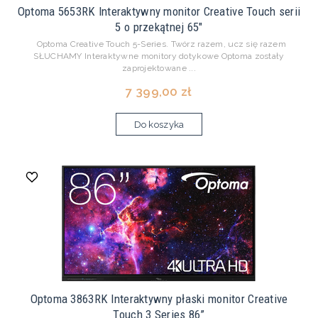
Optoma 5653RK Interaktywny monitor Creative Touch serii
5 o przekątnej 65"
Optoma Creative Touch 5-Series. Twórz razem, ucz się razem
SŁUCHAMY Interaktywne monitory dotykowe Optoma zostały
zaprojektowane ...
7 399,00 zł
Do koszyka
Optoma 3863RK Interaktywny płaski monitor Creative
Touch 3 Series 86”