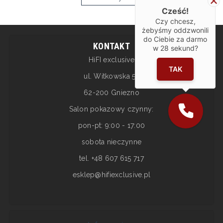
Cześć!
Czy chcesz,
żebyśmy oddzwonili
do Ciebie za darmo
KONTAKT
w
28
sekund?
HiFI exclusive
TAK
ul. Witkowska 5a
62-200 Gniezno
Salon pokazowy czynny:
pon-pt: 9:00 - 17:00
sobota nieczynne
tel. +48 607 615 717
esklep@hifiexclusive.pl