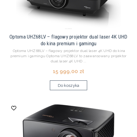
Optoma UHZ68LV – flagowy projektor dual laser 4K UHD
do kina premium i gamingu
Optoma UHZ68LV – flagowy projektor dual laser 4K UHD do kina
premium i gamingu Optoma UHZ68LV to zaawansowany projektor
dual laser 4K UHD ...
15 999,00 zł
Do koszyka