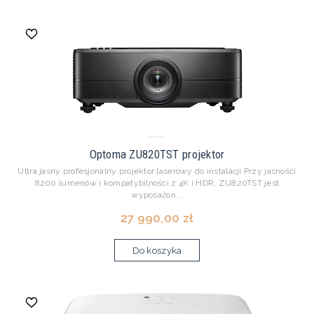
Optoma ZU820TST projektor
Ultra jasny profesjonalny projektor laserowy do instalacji Przy jasności
8200 lumenów i kompatybilności z 4K i HDR, ZU820TST jest
wyposażon...
27 990,00 zł
Do koszyka