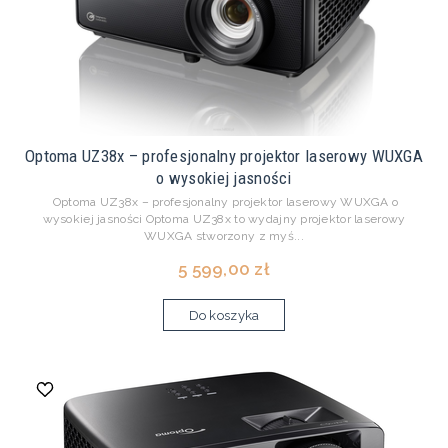
Optoma UZ38x – profesjonalny projektor laserowy WUXGA
o wysokiej jasności
Optoma UZ38x – profesjonalny projektor laserowy WUXGA o
wysokiej jasności Optoma UZ38x to wydajny projektor laserowy
WUXGA stworzony z myś...
5 599,00 zł
Do koszyka