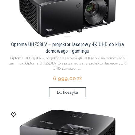
Optoma UHZ58LV – projektor laserowy 4K UHD do kina
domowego i gamingu
Optoma UHZ58LV – projektor laserowy 4K UHD do kina domowego i
gamingu Optoma UHZ58LV to zaawansowany projektor laserowy 4K
UHD stworzony...
6 999,00 zł
Do koszyka