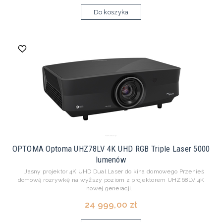
Do koszyka
OPTOMA Optoma UHZ78LV 4K UHD RGB Triple Laser 5000
lumenów
Jasny projektor 4K UHD Dual Laser do kina domowego Przenieś
domową rozrywkę na wyższy poziom z projektorem UHZ68LV 4K
nowej generacji...
24 999,00 zł