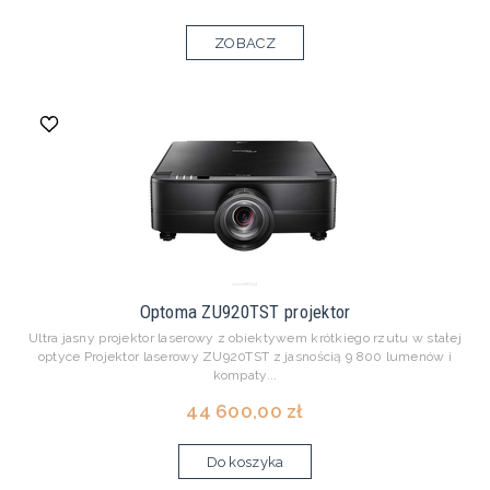
ZOBACZ
Optoma ZU920TST projektor
Ultra jasny projektor laserowy z obiektywem krótkiego rzutu w stałej
optyce Projektor laserowy ZU920TST z jasnością 9 800 lumenów i
kompaty...
44 600,00 zł
Do koszyka