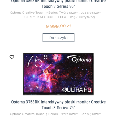
Optoma 3863RK Interaktywny płaski monitor Creative
Touch 3 Series 86”
Optoma Creative Touch 3-Series. Twórz razem, ucz się razem
CERTYFIKAT GOOGLE EDLA Dzięki certyfikacj...
9 999,00 zł
Do koszyka
Optoma 3753RK Interaktywny płaski monitor Creative
Touch 3 Series 75”
Optoma Creative Touch 3-Series. Twórz razem, ucz się razem