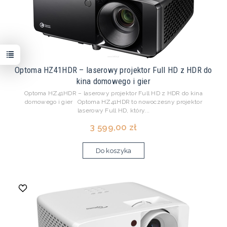
Optoma HZ41HDR – laserowy projektor Full HD z HDR do
kina domowego i gier
Optoma HZ41HDR – laserowy projektor Full HD z HDR do kina
domowego i gier Optoma HZ41HDR to nowoczesny projektor
laserowy Full HD, który...
3 599,00 zł
Do koszyka