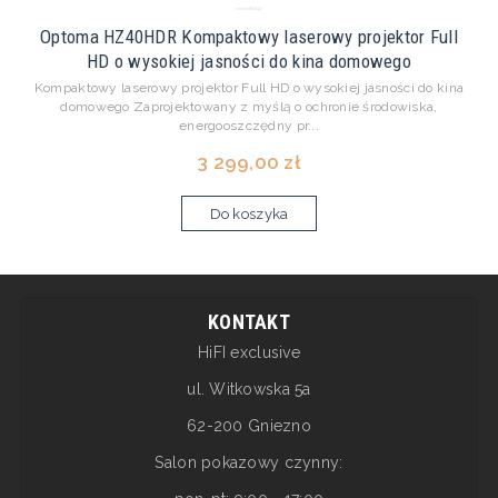
Optoma HZ40HDR Kompaktowy laserowy projektor Full
HD o wysokiej jasności do kina domowego
Kompaktowy laserowy projektor Full HD o wysokiej jasności do kina
domowego Zaprojektowany z myślą o ochronie środowiska,
energooszczędny pr...
3 299,00 zł
Do koszyka
KONTAKT
HiFI exclusive
ul. Witkowska 5a
62-200 Gniezno
Salon pokazowy czynny: