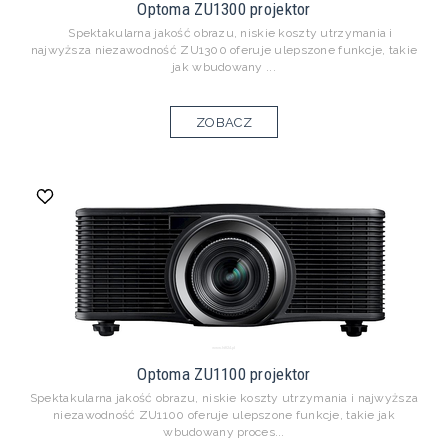
Optoma ZU1300 projektor
Spektakularna jakość obrazu, niskie koszty utrzymania i
najwyższa niezawodność ZU1300 oferuje ulepszone funkcje, takie
jak wbudowany ...
ZOBACZ
Optoma ZU1100 projektor
Spektakularna jakość obrazu, niskie koszty utrzymania i najwyższa
niezawodność ZU1100 oferuje ulepszone funkcje, takie jak
wbudowany proces...