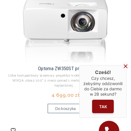
Optoma ZW350ST projektor
Cześć!
Ultra kompaktowy laserowy projektor krótkiego rzutu, rozdzielczość
Czy chcesz,
WXGA, obraz 100" z nieco ponad 1 metra ZW350ST to jak dotąd
żebyśmy oddzwonili
najbardziej ...
do Ciebie za darmo
w
28
sekund?
4 699,00 zł
TAK
Do koszyka