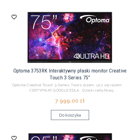
Optoma 3753RK Interaktywny płaski monitor Creative
Touch 3 Series 75”
Optoma Creative Touch 3-Series. Twórz razem, ucz się razem
CERTYFIKAT GOOGLE EDLA Dzięki certyfikacj...
7 999,00 zł
Do koszyka