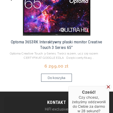
Optoma 3653RK Interaktywny płaski monitor Creative
Touch 3 Series 65”
Optoma Creative Touch 3-Series. Twórz razem, ucz się razem
CERTYFIKAT GOOGLE EDLA Dzięki certyfikacj...
6 299,00 zł
Do koszyka
Cześć!
Czy chcesz,
żebyśmy oddzwonili
KONTAKT
do Ciebie za darmo
HiFI exclusive
w
28
sekund?