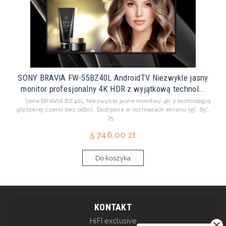
SONY BRAVIA FW-55BZ40L AndroidTV Niezwykle jasny
monitor profesjonalny 4K HDR z wyjątkową technol...
Seria BRAVIA BZ40L Niezwykle jasne monitory 4K z technologią
głębokiej czerni bez odbić. Dostępne w rozmiarach ekranu 55”, 65”,
75...
5 746,00 zł
Do koszyka
KONTAKT
HiFI exclusive