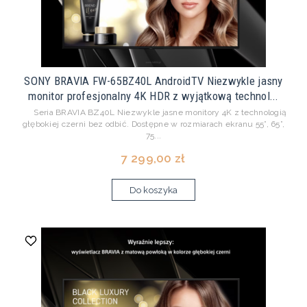
SONY BRAVIA FW-65BZ40L AndroidTV Niezwykle jasny
monitor profesjonalny 4K HDR z wyjątkową technol...
Seria BRAVIA BZ40L Niezwykle jasne monitory 4K z technologią
głębokiej czerni bez odbić. Dostępne w rozmiarach ekranu 55”, 65”,
75...
7 299,00 zł
Do koszyka