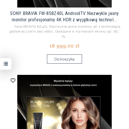
SONY BRAVIA FW-85BZ40L AndroidTV Niezwykle jasny
monitor profesjonalny 4K HDR z wyjątkową technol...
Seria BRAVIA BZ40L Niezwykle jasne monitory 4K z technologią
głębokiej czerni bez odbić. Dostępne w rozmiarach ekranu 55”, 65”,
75...
18 999,00 zł
Do koszyka