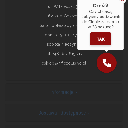
Cześć!
ul. Witkowska 5a
Czy chcesz,
62-200 Gniezno
żebyśmy oddzwonili
do Ciebie za darmo
Salon pokazowy czynny:
w
28
sekund?
pon-pt: 9:00 - 17:00
TAK
sobota nieczynne
tel. +48 607 615 717
esklep@hifiexclusive.pl
Informacje
Dostawa i dostępność