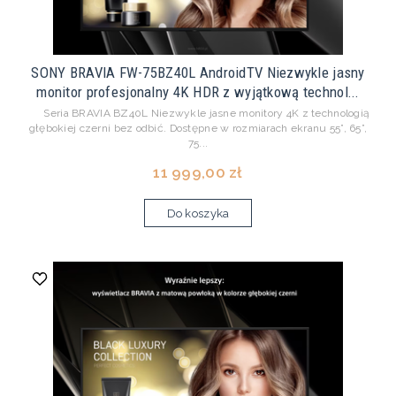
SONY BRAVIA FW-75BZ40L AndroidTV Niezwykle jasny
monitor profesjonalny 4K HDR z wyjątkową technol...
Seria BRAVIA BZ40L Niezwykle jasne monitory 4K z technologią
głębokiej czerni bez odbić. Dostępne w rozmiarach ekranu 55”, 65”,
75...
11 999,00 zł
Do koszyka