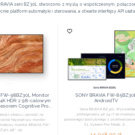
BRAVIA serii BZ30L stworzono z myślą o współczesnym, połącz
ie platform automatyki i sterowania, a otwarte interfejsy API ułat
 FW-98BZ30L Monitor
SONY BRAVIA FW-85BZ30
y 4K HDR z 98-calowym
AndroidTV
esorem Cognitive Pro...
Seria BRAVIA BZ30L Wyświetla
profesjonalny 4K 24/7 do montaż
ość obrazu i jasność na
pionowego/pochylonego z przetwarzani
ranie Największy monitor
X1, trybem Pro-Mode, A...
rmatowy monitor BRAVIA FW-
Z30L 98″, op...
14 048,00 zł