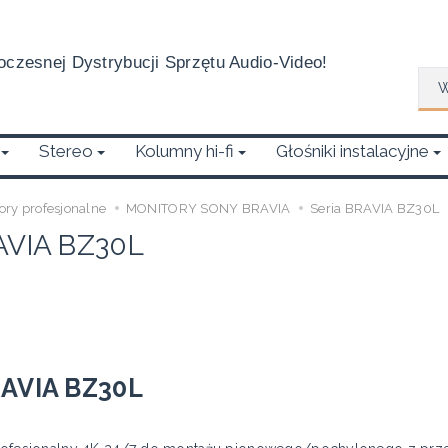
czesnej Dystrybucji Sprzętu Audio-Video!
Wys
Stereo
Kolumny hi-fi
Głośniki instalacyjne
ory profesjonalne
MONITORY SONY BRAVIA
Seria BRAVIA BZ30L
AVIA BZ30L
RAVIA BZ30L