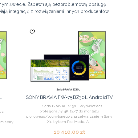
onym świecie. Zapewniają bezproblemową obsługę
wiają integrację z rozwiązaniami innych producentów.
L
SONY BRAVIA FW-75BZ30L AndroidTV
Seria BRAVIA BZ30L Wyświetlacz
profesjonalny 4K 24/7 do montażu
cz
pionowego/pochylonego z przetwarzaniem Sony
u
X1, trybem Pro-Mode, A...
em Sony
10 410,00 zł