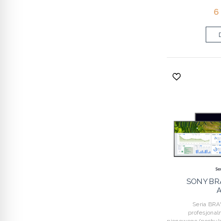
6
SONY BR
A
Seria BRAV
profesjona