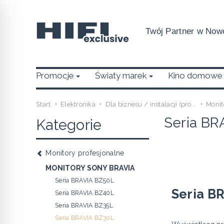
Twój Partner w Nowo
Promocje
Światy marek
Kino domowe
Start
Elektronika
Dla biznesu / instalacji (pro ..
Monit
Seria BR
Kategorie
Monitory profesjonalne
MONITORY SONY BRAVIA
Seria BRAVIA BZ50L
Seria B
Seria BRAVIA BZ40L
Seria BRAVIA BZ35L
Seria BRAVIA BZ30L