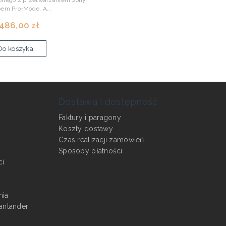
onego z przetwarzaniem Sony
bem Pro-Mode, A...
 486,00 zł
Do koszyka
Dostawa i dostępność
Faktury i paragony
Koszty dostawy
Czas realizacji zamówień
Sposoby płatności
ci
nia
antander