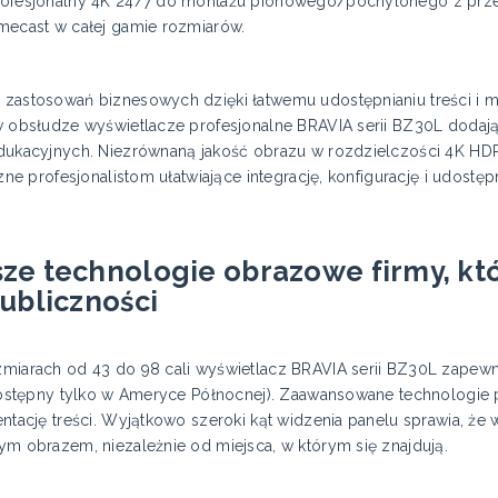
ofesjonalny 4K 24/7 do montażu pionowego/pochylonego z przet
mecast w całej gamie rozmiarów.
zastosowań biznesowych dzięki łatwemu udostępnianiu treści i m
w obsłudze wyświetlacze profesjonalne BRAVIA serii BZ30L dodają
dukacyjnych. Niezrównaną jakość obrazu w rozdzielczości 4K HD
azne profesjonalistom ułatwiające integrację, konfigurację i udos
ze technologie obrazowe firmy, któ
ubliczności
miarach od 43 do 98 cali wyświetlacz BRAVIA serii BZ30L zapewn
 dostępny tylko w Ameryce Północnej). Zaawansowane technologie 
entację treści. Wyjątkowo szeroki kąt widzenia panelu sprawia, 
ym obrazem, niezależnie od miejsca, w którym się znajdują.