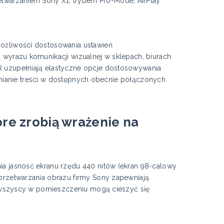
warzaniem Sony X1, trybem Pro-Mode, AirPlay
ożliwości dostosowania ustawień
 wyrazu komunikacji wizualnej w sklepach, biurach
R uzupełniają elastyczne opcje dostosowywania
tępnianie treści w dostępnych obecnie połączonych
re zrobią wrażenie na
ia jasność ekranu rzędu 440 nitów (ekran 98-calowy
przetwarzania obrazu firmy Sony zapewniają
że wszyscy w pomieszczeniu mogą cieszyć się