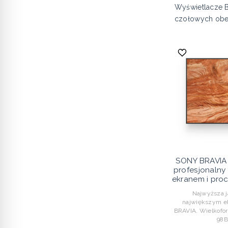
Wyświetlacze 
czołowych obecn
SONY BRAVIA
profesjonaln
ekranem i proc
Najwyższa jak
największym ek
BRAVIA. Wielkofo
98B