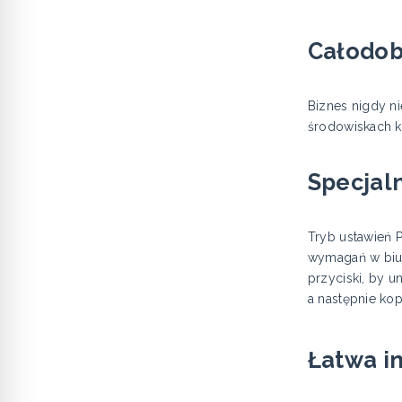
Całodo
Biznes nigdy n
środowiskach k
Specjal
Tryb ustawień 
wymagań w biurz
przyciski, by u
a następnie kop
Łatwa i