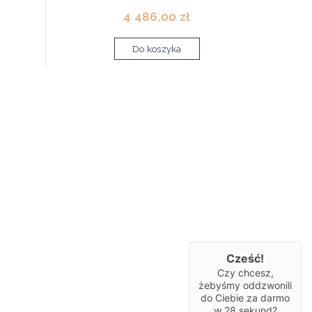
4 486,00 zł
Do koszyka
Cześć!
Czy chcesz,
żebyśmy oddzwonili
do Ciebie za darmo
w
28
sekund?