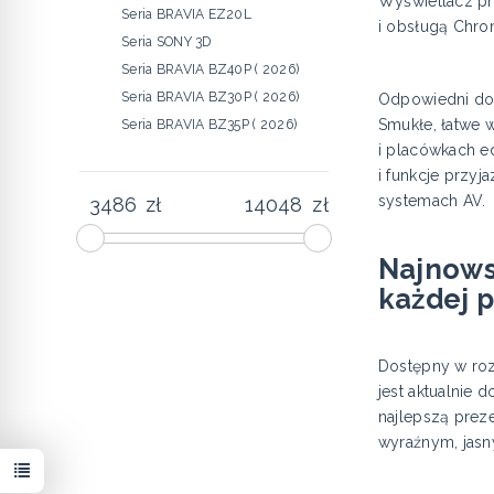
Wyświetlacz pr
Seria BRAVIA EZ20L
i obsługą Chro
Seria SONY 3D
Seria BRAVIA BZ40P ( 2026)
Seria BRAVIA BZ30P ( 2026)
Odpowiedni do 
Smukłe, łatwe 
Seria BRAVIA BZ35P ( 2026)
i placówkach e
i funkcje przyj
systemach AV.
zł
zł
Najnows
każdej p
Dostępny w roz
jest aktualnie
najlepszą prez
wyraźnym, jasn