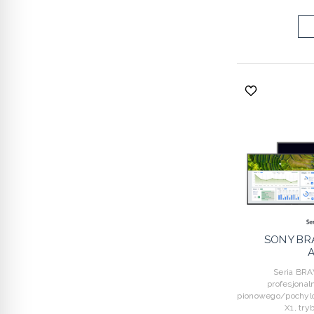
SONY BR
A
Seria BRAV
profesjona
pionowego/pochyl
X1, try