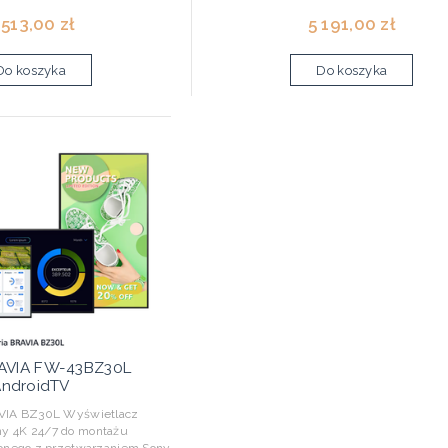
 513,00 zł
5 191,00 zł
Do koszyka
Do koszyka
AVIA FW-43BZ30L
ndroidTV
IA BZ30L Wyświetlacz
lny 4K 24/7 do montażu