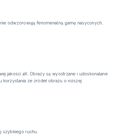
ernie odwzorowują fenomenalną gamę nasyconych,
wej jakości 4K. Obrazy są wyostrzane i udoskonalane
orzystania ze źródeł obrazu o niższej
ę szybkiego ruchu.