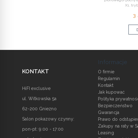
pionowego/pochyl
X1, try
3
Informacje
KONTAKT
O firmie
Regulamin
Kontakt
HiFI exclusive
Jak kupować
ul. Witkowska 5a
Polityka prywatnoś
Bezpieczeństwo
62-200 Gniezno
Gwarancja
Salon pokazowy czynny:
Prawo do odstąpie
Zakupy na raty w S
pon-pt: 9:00 - 17:00
Leasing