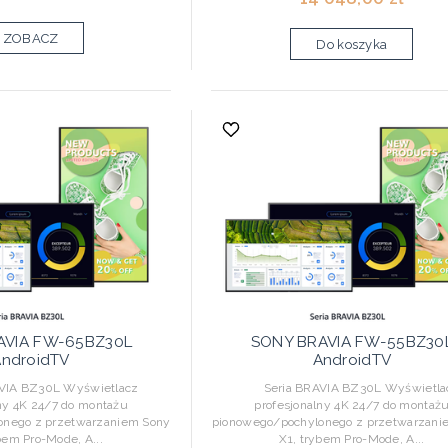
ZOBACZ
Do koszyka
AVIA FW-65BZ30L
SONY BRAVIA FW-55BZ30
ndroidTV
AndroidTV
IA BZ30L Wyświetlacz
Seria BRAVIA BZ30L Wyświetla
lny 4K 24/7 do montażu
profesjonalny 4K 24/7 do montaż
onego z przetwarzaniem Sony
pionowego/pochylonego z przetwarzani
bem Pro-Mode, A...
X1, trybem Pro-Mode, A...