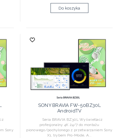
Do koszyka
L
SONY BRAVIA FW-50BZ30L
AndroidTV
cz
Seria BRAVIA BZ30L Wyświetlacz
u
profesjonalny 4K 24/7 do montażu
em Sony
pionowego/pochylonego z przetwarzaniem Sony
X1, trybem Pro-Mode, A...