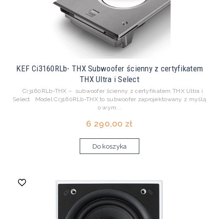
KEF Ci3160RLb- THX Subwoofer ścienny z certyfikatem
THX Ultra i Select
Ci3160RLb-THX – subwoofer ścienny z certyfikatem THX Ultra i
Select Model Ci3160RLb-THX to subwoofer zaprojektowany z myślą
o wym...
6 290,00 zł
Do koszyka