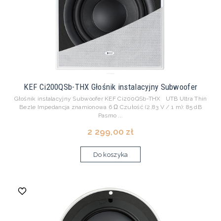
KEF Ci200QSb-THX Głośnik instalacyjny Subwoofer
Głośnik instalacyjny Subwoofer KEF Ci200QSb-THX UTB Ultra Thin
Bezle Impedancja znamionowa 6 Ω Czułość (2,83 V / 1 m): 85 dB
Pasmo ...
2 299,00 zł
Do koszyka