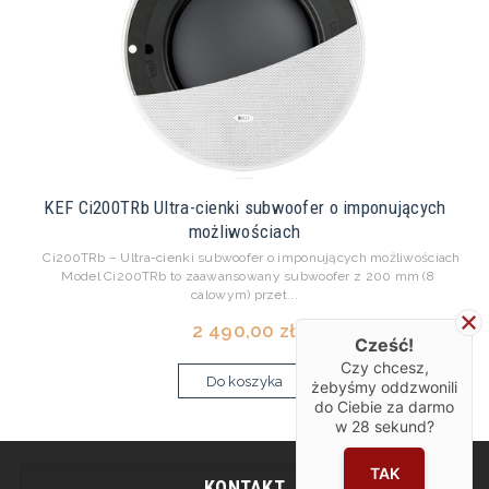
KEF Ci200TRb Ultra-cienki subwoofer o imponujących
możliwościach
Ci200TRb – Ultra-cienki subwoofer o imponujących możliwościach
Model Ci200TRb to zaawansowany subwoofer z 200 mm (8
calowym) przet...
2 490,00 zł
Cześć!
Czy chcesz,
Do koszyka
żebyśmy oddzwonili
do Ciebie za darmo
w
28
sekund?
TAK
KONTAKT