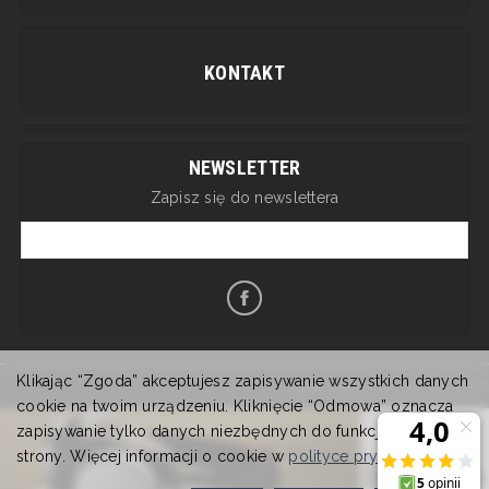
KONTAKT
NEWSLETTER
Zapisz się do newslettera
Klikając “Zgoda” akceptujesz zapisywanie wszystkich danych
Sklep internetowy SOTESHOP AI
cookie na twoim urządzeniu. Kliknięcie “Odmowa” oznacza
zapisywanie tylko danych niezbędnych do funkcjonowania
strony. Więcej informacji o cookie w
polityce prywatności
.