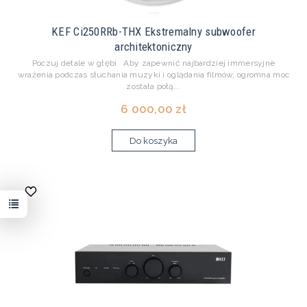
KEF Ci250RRb-THX Ekstremalny subwoofer
architektoniczny
Poczuj detale w głębi Aby zapewnić najbardziej immersyjne
wrażenia podczas słuchania muzyki i oglądania filmów, ogromna moc
została połą...
6 000,00 zł
Do koszyka