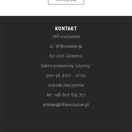
KONTAKT
HiFI exclusive
ul. Witkowska 5a
62-200 Gniezno
Salon pokazowy czynny:
pon-pt: 9:00 - 17:00
sobota nieczynne
tel. +48 607 615 717
esklep@hifiexclusive.pl