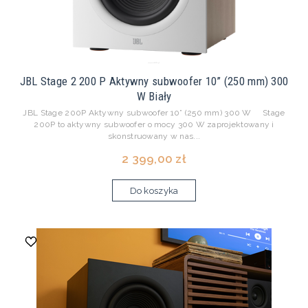
JBL Stage 2 200 P Aktywny subwoofer 10” (250 mm) 300
W Biały
JBL Stage 200P Aktywny subwoofer 10” (250 mm) 300 W Stage
200P to aktywny subwoofer o mocy 300 W zaprojektowany i
skonstruowany w nas...
2 399,00 zł
Do koszyka