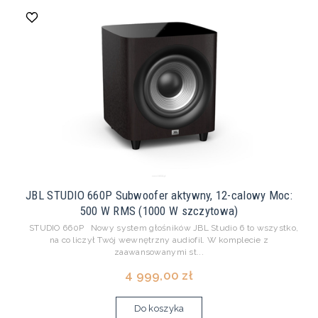
JBL STUDIO 660P Subwoofer aktywny, 12-calowy Moc:
500 W RMS (1000 W szczytowa)
STUDIO 660P Nowy system głośników JBL Studio 6 to wszystko,
na co liczył Twój wewnętrzny audiofil. W komplecie z
zaawansowanymi st...
4 999,00 zł
Do koszyka