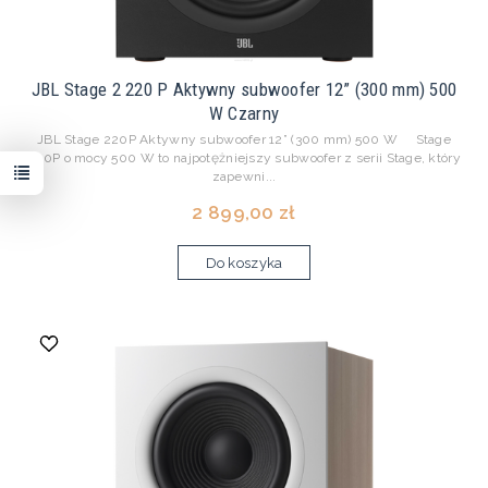
JBL Stage 2 220 P Aktywny subwoofer 12” (300 mm) 500
W Czarny
JBL Stage 220P Aktywny subwoofer 12” (300 mm) 500 W Stage
220P o mocy 500 W to najpotężniejszy subwoofer z serii Stage, który
zapewni...
2 899,00 zł
Do koszyka