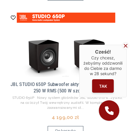
Cześć!
Czy chcesz,
żebyśmy oddzwonili
do Ciebie za darmo
w
28
sekund?
JBL STUDIO 650P Subwoofer aktywny, 10-calowy Moc:
TAK
250 W RMS (500 W szczytowa).
STUDIO 650P Nowy system głośników JBL Studio 6 to wszystko,
na co liczył Twój wewnętrzny audiofil. W komplecie z
zaawansowanymi st...
4 199,00 zł
Do koszyka