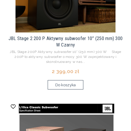
JBL Stage 2 200 P Aktywny subwoofer 10” (250 mm) 300
W Czarny
JBL Stage 200P Aktywny subwoofer 10” (250 mm) 300 W Stage
200P to aktywny subwoofer o mocy 300 W zaprojektowany i
skonstruowany w nas...
2 399,00 zł
Do koszyka