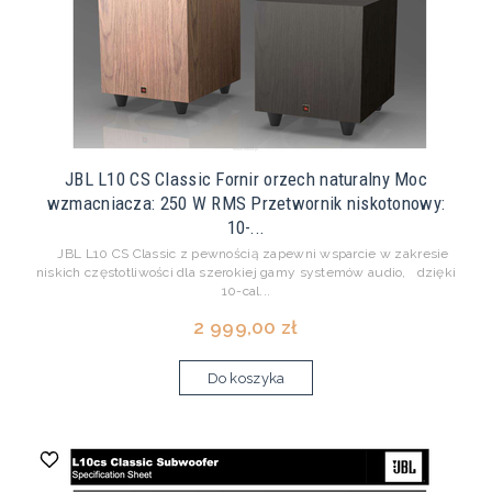
JBL L10 CS Classic Fornir orzech naturalny Moc
wzmacniacza: 250 W RMS Przetwornik niskotonowy:
10-...
JBL L10 CS Classic z pewnością zapewni wsparcie w zakresie
niskich częstotliwości dla szerokiej gamy systemów audio, dzięki
10-cal...
2 999,00 zł
Do koszyka