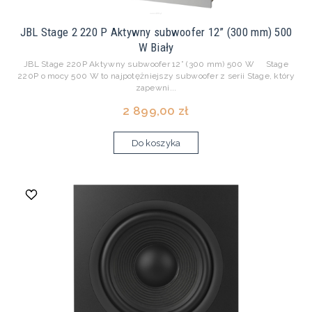
JBL Stage 2 220 P Aktywny subwoofer 12” (300 mm) 500
W Biały
JBL Stage 220P Aktywny subwoofer 12” (300 mm) 500 W Stage
220P o mocy 500 W to najpotężniejszy subwoofer z serii Stage, który
zapewni...
2 899,00 zł
Do koszyka