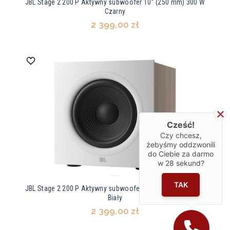
JBL Stage 2 200 P Aktywny subwoofer 10” (250 mm) 300 W
Czarny
2 399,00 zł
Cześć!
Czy chcesz,
żebyśmy oddzwonili
do Ciebie za darmo
w
28
sekund?
TAK
JBL Stage 2 200 P Aktywny subwoofer 10” (250 mm) 300 W
Biały
2 399,00 zł