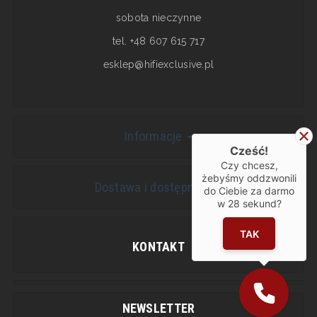
sobota nieczynne
tel. +48 607 615 717
esklep@hifiexclusive.pl
Informacje
Cześć!
Czy chcesz,
żebyśmy oddzwonili
Dostawa i dostępność
do Ciebie za darmo
w
28
sekund?
TAK
KONTAKT
NEWSLETTER