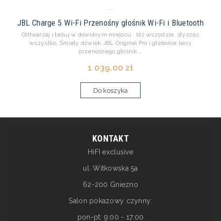
JBL Charge 5 Wi-Fi Przenośny głośnik Wi-Fi i Bluetooth
Odtwarzaj i ładuj w dowolnym miejscu Idź wszędzie, słysząc
wszystko. Śmiały dźwięk JBL Original Pro i głębokie basy
przenośnego głośnik...
1 039,00 zł
Do koszyka
KONTAKT
HiFI exclusive
ul. Witkowska 5a
62-200 Gniezno
Salon pokazowy czynny:
pon-pt: 9:00 - 17:00