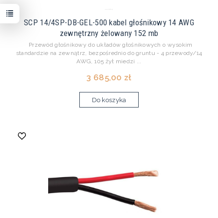
SCP 14/4SP-DB-GEL-500 kabel głośnikowy 14 AWG
zewnętrzny żelowany 152 mb
Przewód głośnikowy do układów głośnikowych o wysokim
standardzie na zewnątrz, bezpośrednio do gruntu - 4 przewody/14
AWG, 105 żył miedzi ...
3 685,00 zł
Do koszyka