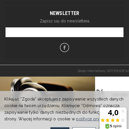
NEWSLETTER
Zapisz się do newslettera
Sklep internetowy SOTESHOP AI
Klikając “Zgoda” akceptujesz zapisywanie wszystkich danych
cookie na twoim urządzeniu. Kliknięcie “Odmowa” oznacza
zapisywanie tylko danych niezbędnych do funkcjonowania
strony. Więcej informacji o cookie w
polityce prywatności
.