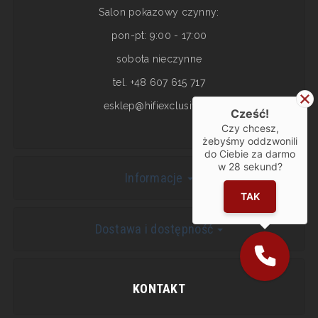
Salon pokazowy czynny:
pon-pt: 9:00 - 17:00
sobota nieczynne
tel. +48 607 615 717
esklep@hifiexclusive.pl
Cześć!
Czy chcesz,
żebyśmy oddzwonili
do Ciebie za darmo
w
28
sekund?
Informacje
TAK
Dostawa i dostępność
KONTAKT