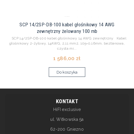
SCP 14/2SP-DB-100 kabel głośnikowy 14 AWG
zewnętrzny żelowany 100 mb
SCP 14/2SP-DB-100 kabel głośnikowy 14 AWG zewnętrzny Kabel
głośnikowy 2-żyłowy, 14AWG, 2,11 mm2, 105×0,16mm, beztlenowa,
czysta mi...
1 586,00 zł
Do koszyka
KONTAKT
HiFI exclusive
ul. Witkowska 5a
62-200 Gniezno