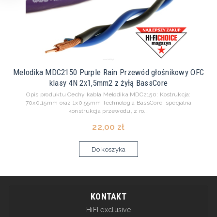
Melodika MDC2150 Purple Rain Przewód głośnikowy OFC
klasy 4N 2x1,5mm2 z żyłą BassCore
Opis produktu Cechy kabla Melodika MDC2150: Kostrukcja:
70x0,15mm oraz 1x0,55mm Technologia BassCore: specjalna
konstrukcja przewodu, z ro...
22,00 zł
Do koszyka
KONTAKT
HiFI exclusive