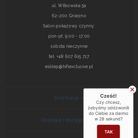
ul. Witkowska 5a
62-200 Gniezno
Salon pokazowy czynny:
pon-pt: 9:00 - 17:00
sobota nieczynne
tel. +48 607 615 717
esklep@hifiexclusive.pl
Cześć!
Informacje
Czy chcesz,
żebyśmy oddzwonili
do Ciebie za darmo
w
28
sekund?
Dostawa i dostępność
TAK