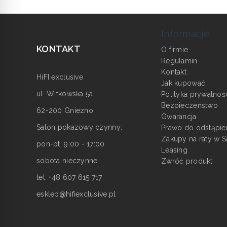
Informacje
KONTAKT
O firmie
Regulamin
Kontakt
HiFI exclusive
Jak kupować
ul. Witkowska 5a
Polityka prywatnoś
Bezpieczeństwo
62-200 Gniezno
Gwarancja
Salon pokazowy czynny:
Prawo do odstąpie
Zakupy na raty w S
pon-pt: 9:00 - 17:00
Leasing
sobota nieczynne
Zwróć produkt
tel. +48 607 615 717
esklep@hifiexclusive.pl