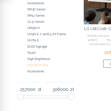
Accessories
SM3G Series
SM5J Series
UL3J Series
UM5N-H
LG LAEC018-GN
UH5N-E z ramką Art Frame
Wielofunkcyjny w
webOS Wyświe
UH7N-E
wbudowanym gł
OLED Signage
306
Touch
High Brightness
LED All-In-One
Accessories
zł
zł