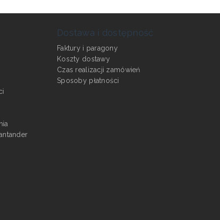
Dostawa i dostępność
Faktury i paragony
Koszty dostawy
Czas realizacji zamówień
Sposoby płatności
ci
nia
antander