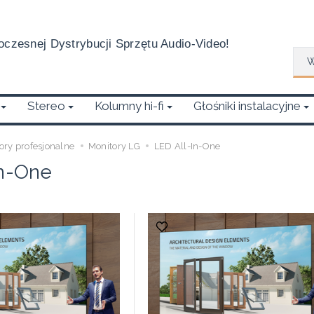
czesnej Dystrybucji Sprzętu Audio-Video!
Wys
Stereo
Kolumny hi-fi
Głośniki instalacyjne
ory profesjonalne
Monitory LG
LED All-In-One
In-One