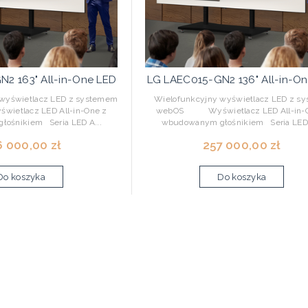
2 163" All-in-One LED
LG LAEC015-GN2 136" All-in-O
yświetlacz LED z systemem
Wielofunkcyjny wyświetlacz LED z s
tlacz LED All-in-One z
webOS Wyświetlacz LED All-in-O
ośnikiem Seria LED A...
wbudowanym głośnikiem Seria LED 
 000,00 zł
257 000,00 zł
Do koszyka
Do koszyka