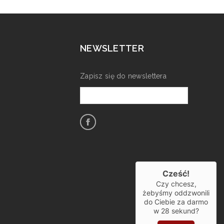
NEWSLETTER
Zapisz się do newslettera
Cześć!
Czy chcesz,
żebyśmy oddzwonili
do Ciebie za darmo
w
28
sekund?