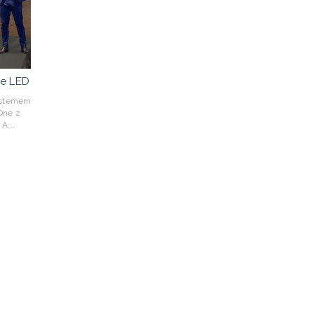
ne LED
ystemem
ne z
A...