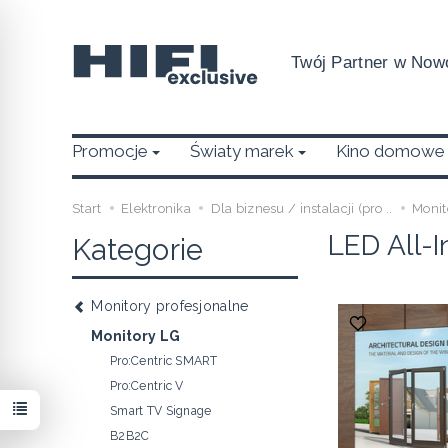
Twój Partner w Nowo
Promocje
Światy marek
Kino domowe
Start
Elektronika
Dla biznesu / instalacji (pro ..
Monit
LED All-
Kategorie
Monitory profesjonalne
Monitory LG
Pro:Centric SMART
Pro:Centric V
Smart TV Signage
B2B2C