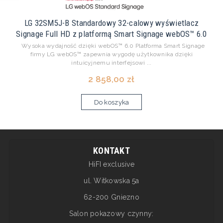
LG 32SM5J-B Standardowy 32-calowy wyświetlacz
Signage Full HD z platformą Smart Signage webOS™ 6.0
Wysoka wydajność dzięki webOS™ 6.0 Platforma Smart Signage
firmy LG webOS™ zapewnia wygodę użytkownika dzięki
intuicyjnemu interfejsowi ...
2 858,00 zł
Do koszyka
KONTAKT
HiFI exclusive
ul. Witkowska 5a
62-200 Gniezno
Salon pokazowy czynny: