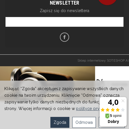
NEWSLETTER
Zapisz się do newslettera
Sklep internetowy SOTESHOP AI
Klikając “Zgoda” akceptujesz zapisywanie wszystkich danych
cookie na twoim urządzeniu. Kliknięcie “Odmowa” oznacza
zapisywanie tylko danych niezbędnych do funkcjonowania
strony. Więcej informacji o cookie w
polityce prywatności
.
Zgoda
Odmowa
Ustawienia