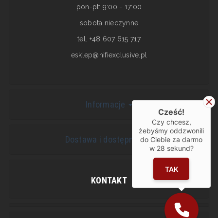
pon-pt: 9:00 - 17:00
sobota nieczynne
tel. +48 607 615 717
esklep@hifiexclusive.pl
Informacje
Cześć!
Czy chcesz,
żebyśmy oddzwonili
Dostawa i dostępność
do Ciebie za darmo
w
28
sekund?
TAK
KONTAKT