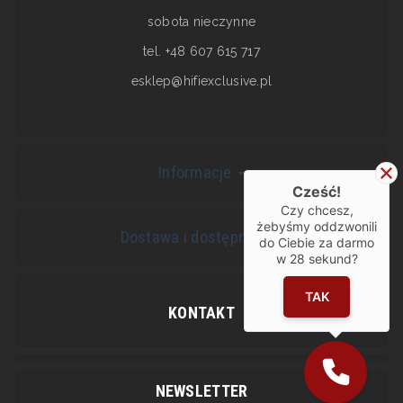
sobota nieczynne
tel. +48 607 615 717
esklep@hifiexclusive.pl
Informacje
Cześć!
Czy chcesz,
żebyśmy oddzwonili
Dostawa i dostępność
do Ciebie za darmo
w
28
sekund?
TAK
KONTAKT
NEWSLETTER