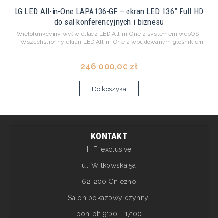
LG LED All-in-One LAPA136-GF – ekran LED 136” Full HD
do sal konferencyjnych i biznesu
Wielofunkcyjny wyświetlacz LED All-in-One z systemem webOS
Wszechstronny ekran LED All-in-One z wbudowanym głośnikiem
...
246 000,00 zł
Do koszyka
KONTAKT
HiFI exclusive
ul. Witkowska 5a
62-200 Gniezno
Salon pokazowy czynny:
pon-pt: 9:00 - 17:00