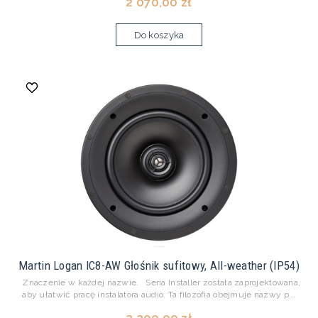
2 070,00 zł
Do koszyka
Martin Logan IC8-AW Głośnik sufitowy, All-weather (IP54)
Znaczenie w każdej nazwie. Seria Installer została zaprojektowana,
aby ułatwić pracę instalatora audio. Ta filozofia obejmuje nazwy p...