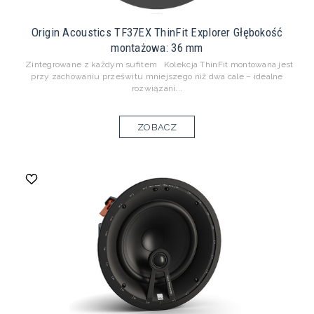
Origin Acoustics TF37EX ThinFit Explorer Głębokość
montażowa: 36 mm
Zintegrowane z każdym sufitem Kolekcja ThinFit montowana jest
przy zachowaniu prześwitu mniejszego niż dwa cale – idealne
rozwiązani...
ZOBACZ