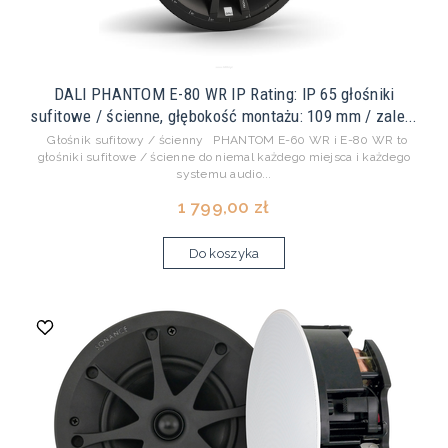
DALI PHANTOM E-80 WR IP Rating: IP 65 głośniki
sufitowe / ścienne, głębokość montażu: 109 mm / zale...
Głośnik sufitowy / ścienny PHANTOM E-60 WR i E-80 WR to
głośniki sufitowe / ścienne do niemal każdego miejsca i każdego
systemu audio...
1 799,00 zł
Do koszyka