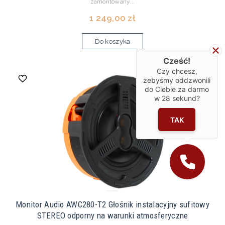
zamontowany...
1 249,00 zł
Do koszyka
Cześć!
Czy chcesz,
żebyśmy oddzwonili
do Ciebie za darmo
w
28
sekund?
TAK
Monitor Audio AWC280-T2 Głośnik instalacyjny sufitowy
STEREO odporny na warunki atmosferyczne