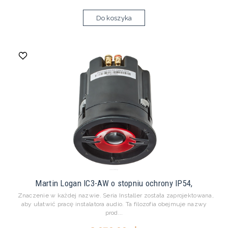
Do koszyka
Martin Logan IC3-AW o stopniu ochrony IP54,
Znaczenie w każdej nazwie. Seria Installer została zaprojektowana,
aby ułatwić pracę instalatora audio. Ta filozofia obejmuje nazwy
prod...