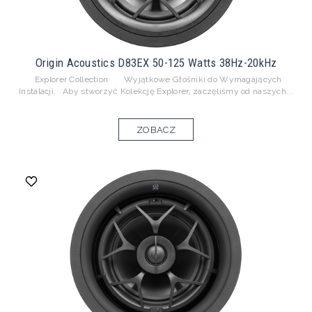
Origin Acoustics D83EX 50-125 Watts 38Hz-20kHz
Explorer Collection Wyjątkowe Głośniki do Wymagających
Instalacji. Aby stworzyć Kolekcję Explorer, zaczęliśmy od naszych...
ZOBACZ