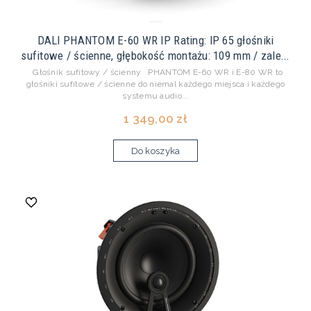
DALI PHANTOM E-60 WR IP Rating: IP 65 głośniki
sufitowe / ścienne, głębokość montażu: 109 mm / zale...
Głośnik sufitowy / ścienny PHANTOM E-60 WR i E-80 WR to
głośniki sufitowe / ścienne do niemal każdego miejsca i każdego
systemu audio...
1 349,00 zł
Do koszyka