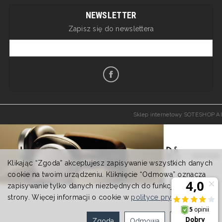
NEWSLETTER
Zapisz się do newslettera
Sklep internetowy SOTESHOP AI
Klikając “Zgoda” akceptujesz zapisywanie wszystkich danych
cookie na twoim urządzeniu. Kliknięcie “Odmowa” oznacza
zapisywanie tylko danych niezbędnych do funkcjonowania
strony. Więcej informacji o cookie w
polityce prywatności
.
Zgoda
Odmowa
Ustawienia