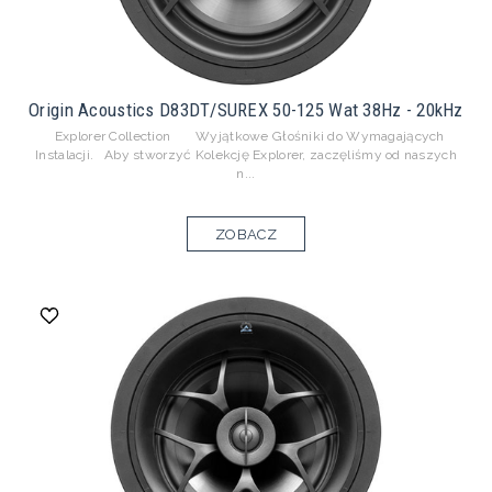
Origin Acoustics D83DT/SUREX 50-125 Wat 38Hz - 20kHz
Explorer Collection Wyjątkowe Głośniki do Wymagających
Instalacji. Aby stworzyć Kolekcję Explorer, zaczęliśmy od naszych
n...
ZOBACZ