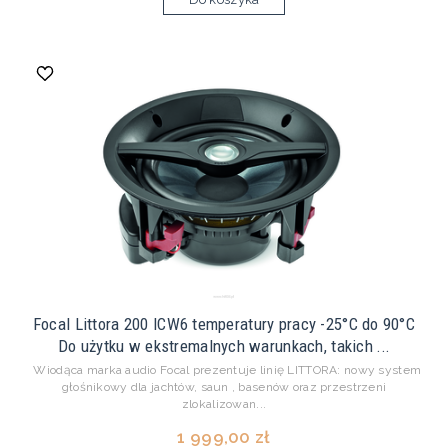
Focal Littora 200 ICW6 temperatury pracy -25°C do 90°C
Do użytku w ekstremalnych warunkach, takich ...
Wiodąca marka audio Focal prezentuje linię LITTORA: nowy system
głośnikowy dla jachtów, saun , basenów oraz przestrzeni
zlokalizowan...
1 999,00 zł