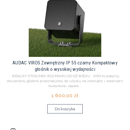
AUDAC VIRO5 Zewnętrzny IP 55 czarny Kompaktowy
głośnik o wysokiej wydajności
IDEALNY STOSUNEK ROZMIARU DO DŹWIĘKU VIRO to potężny,
dwudrożny głośnik przeznaczony do użytku na zewnątrz i wewnątrz
budynków, zapew...
1 600,00 zł
Do koszyka