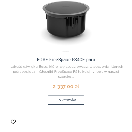
BOSE FreeSpace FS4CE para
Jakość dźwięku Bose, której się spodziewasz. Ulepszenia, których
potrzebujesz. Głośniki FreeSpace FS to kolejny krok w naszej
szeroko...
2 337,00 zł
Do koszyka