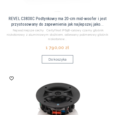
REVEL C383XC Podtynkowy ma 20-cm mid-woofer i jest
przystosowany do zapewnienia jak najlepszej jako...
Najważniejsze cechy Certyfikat IP658-calowy czarny głośnik
niskotonowy z aluminiowym stożkiem, odlewany polimerowy głośnik
niskotonow...
1 790,00 zł
Do koszyka