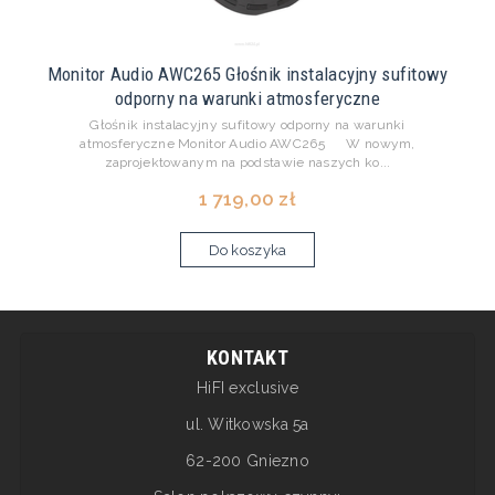
Monitor Audio AWC265 Głośnik instalacyjny sufitowy
odporny na warunki atmosferyczne
Głośnik instalacyjny sufitowy odporny na warunki
atmosferyczne Monitor Audio AWC265 W nowym,
zaprojektowanym na podstawie naszych ko...
1 719,00 zł
Do koszyka
KONTAKT
HiFI exclusive
ul. Witkowska 5a
62-200 Gniezno