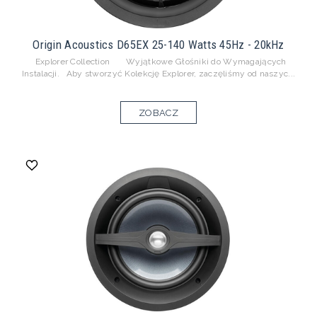
Origin Acoustics D65EX 25-140 Watts 45Hz - 20kHz
Explorer Collection Wyjątkowe Głośniki do Wymagających
Instalacji. Aby stworzyć Kolekcję Explorer, zaczęliśmy od naszyc...
ZOBACZ