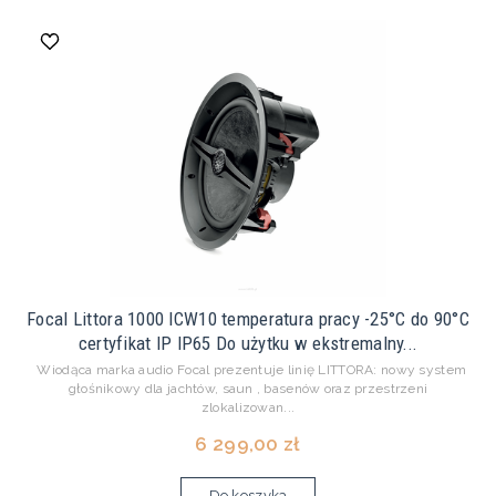
Focal Littora 1000 ICW10 temperatura pracy -25°C do 90°C
certyfikat IP IP65 Do użytku w ekstremalny...
Wiodąca marka audio Focal prezentuje linię LITTORA: nowy system
głośnikowy dla jachtów, saun , basenów oraz przestrzeni
zlokalizowan...
6 299,00 zł
Do koszyka