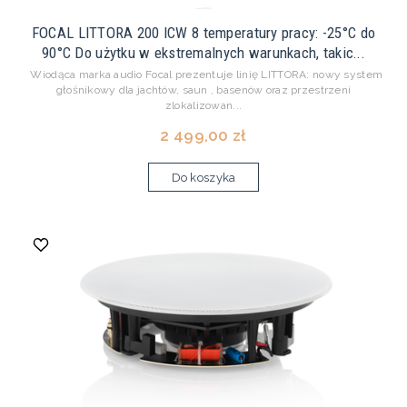
FOCAL LITTORA 200 ICW 8 temperatury pracy: -25°C do
90°C Do użytku w ekstremalnych warunkach, takic...
Wiodąca marka audio Focal prezentuje linię LITTORA: nowy system
głośnikowy dla jachtów, saun , basenów oraz przestrzeni
zlokalizowan...
2 499,00 zł
Do koszyka