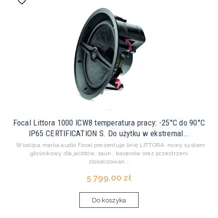
Focal Littora 1000 ICW8 temperatura pracy: -25°C do 90°C
IP65 CERTIFICATION S. Do użytku w ekstremal...
Wiodąca marka audio Focal prezentuje linię LITTORA: nowy system
głośnikowy dla jachtów, saun , basenów oraz przestrzeni
zlokalizowan...
5 799,00 zł
Do koszyka