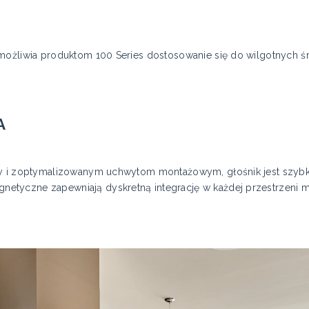
ożliwia produktom 100 Series dostosowanie się do wilgotnych środ
A
y i zoptymalizowanym uchwytom montażowym, głośnik jest szybki i
tyczne zapewniają dyskretną integrację w każdej przestrzeni mi