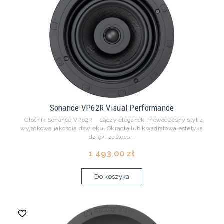
Sonance VP62R Visual Performance
Głośnik Sonance VP62R Łączy elegancki, nowoczesny styl z
wyjątkową jakością dźwięku. Okrągła lub kwadratowa estetyka
dzięki zastoso...
1 493,00 zł
Do koszyka