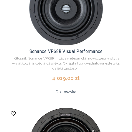
Sonance VP68R Visual Performance
Głośnik Sonance VP68R Łączy elegancki, nowoczesny styl z
wyjątkową jakością dźwięku. Okrągła lub kwadratowa estetyka
dzięki zastoso...
4 019,00 zł
Do koszyka