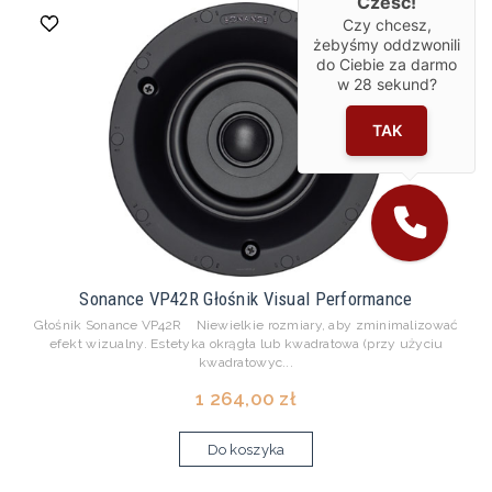
Cześć!
Czy chcesz,
żebyśmy oddzwonili
do Ciebie za darmo
w
28
sekund?
TAK
Sonance VP42R Głośnik Visual Performance
Głośnik Sonance VP42R Niewielkie rozmiary, aby zminimalizować
efekt wizualny. Estetyka okrągła lub kwadratowa (przy użyciu
kwadratowyc...
1 264,00 zł
Do koszyka