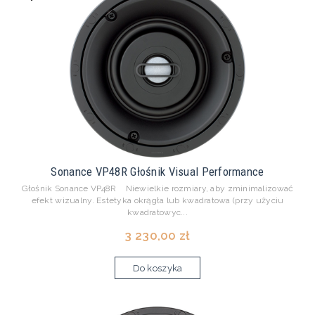
Sonance VP48R Głośnik Visual Performance
Głośnik Sonance VP48R Niewielkie rozmiary, aby zminimalizować
efekt wizualny. Estetyka okrągła lub kwadratowa (przy użyciu
kwadratowyc...
3 230,00 zł
Do koszyka