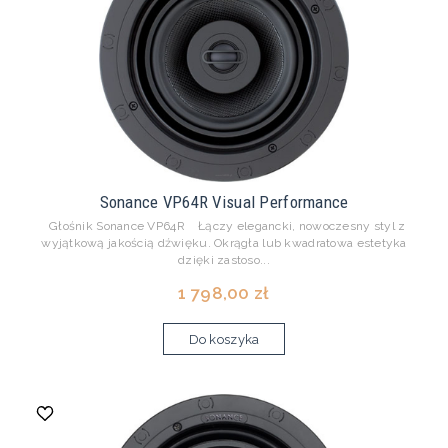
Sonance VP64R Visual Performance
Głośnik Sonance VP64R Łączy elegancki, nowoczesny styl z
wyjątkową jakością dźwięku. Okrągła lub kwadratowa estetyka
dzięki zastoso...
1 798,00 zł
Do koszyka