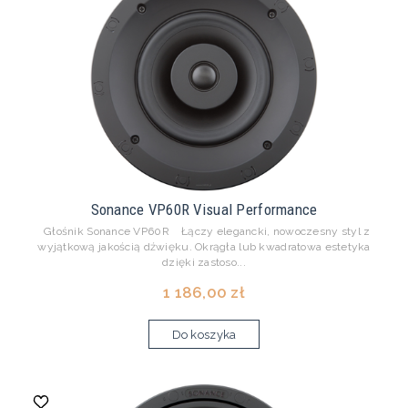
Sonance VP60R Visual Performance
Głośnik Sonance VP60R Łączy elegancki, nowoczesny styl z
wyjątkową jakością dźwięku. Okrągła lub kwadratowa estetyka
dzięki zastoso...
1 186,00 zł
Do koszyka