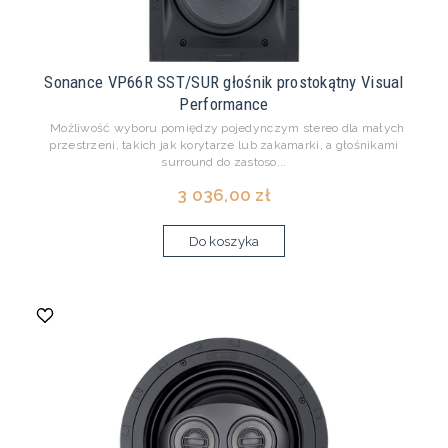
Sonance VP66R SST/SUR głośnik prostokątny Visual
Performance
Możliwość wyboru pomiędzy pojedynczym stereo dla małych
przestrzeni, takich jak korytarze lub zakamarki, a głośnikami
surround do zastoso...
3 036,00 zł
Do koszyka