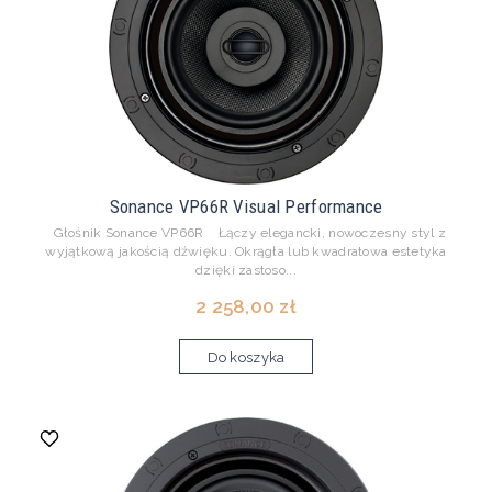
Sonance VP66R Visual Performance
Głośnik Sonance VP66R Łączy elegancki, nowoczesny styl z
wyjątkową jakością dźwięku. Okrągła lub kwadratowa estetyka
dzięki zastoso...
2 258,00 zł
Do koszyka