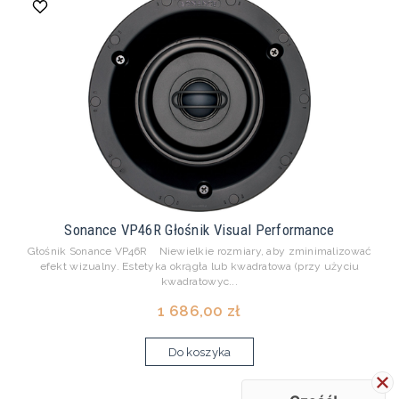
Sonance VP46R Głośnik Visual Performance
Głośnik Sonance VP46R Niewielkie rozmiary, aby zminimalizować
efekt wizualny. Estetyka okrągła lub kwadratowa (przy użyciu
kwadratowyc...
1 686,00 zł
Do koszyka