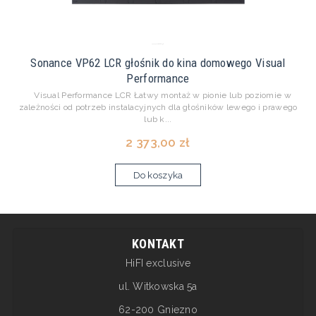
Sonance VP62 LCR głośnik do kina domowego Visual
Performance
Visual Performance LCR Łatwy montaż w pionie lub poziomie w
zależności od potrzeb instalacyjnych dla głośników lewego i prawego
lub k...
2 373,00 zł
Do koszyka
KONTAKT
HiFI exclusive
ul. Witkowska 5a
62-200 Gniezno