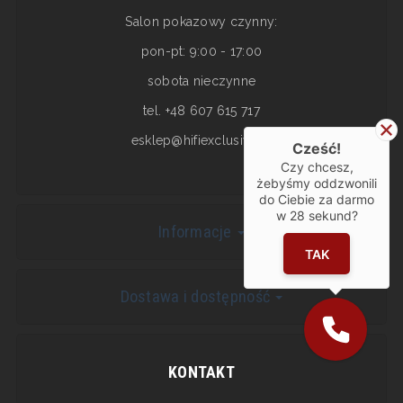
Salon pokazowy czynny:
pon-pt: 9:00 - 17:00
sobota nieczynne
tel. +48 607 615 717
esklep@hifiexclusive.pl
Cześć!
Czy chcesz,
żebyśmy oddzwonili
do Ciebie za darmo
w
28
sekund?
Informacje
TAK
Dostawa i dostępność
KONTAKT