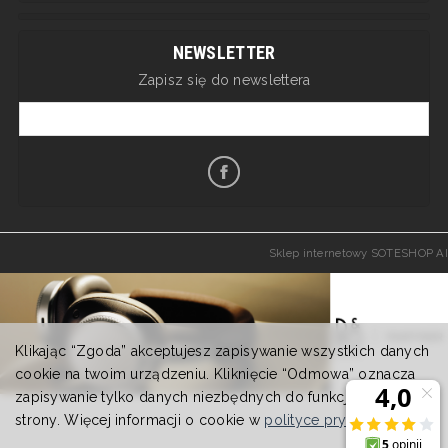
NEWSLETTER
Zapisz się do newslettera
Sklep internetowy SOTESHOP AI
Klikając “Zgoda” akceptujesz zapisywanie wszystkich danych
cookie na twoim urządzeniu. Kliknięcie “Odmowa” oznacza
zapisywanie tylko danych niezbędnych do funkcjonowania
strony. Więcej informacji o cookie w
polityce prywatności
.