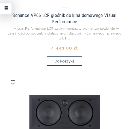
Sonance VP66 LCR głośnik do kina domowego Visual
Performance
Visual Performance LCR Łatwy montaż w pionie lub poziomie w
zależności od potrzeb instalacyjnych dla głośników lewego i prawego
lub k...
4 441,00 zł
Do koszyka