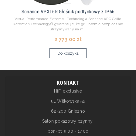
Sonance VPXT6R Głośnik podtynkowy z IP66
Visual Performance Extreme Technologia Sonance XPC Grille
Retention Technology® gwarantuje, że grill będzie bezpiecznie
utrzymywany na m...
2 773,00 zł
Do koszyka
KONTAKT
HiFI exclusive
ul. Witkowska 5a
62-200 Gniezno
Salon pokazowy czynny:
pon-pt: 9:00 - 17:00