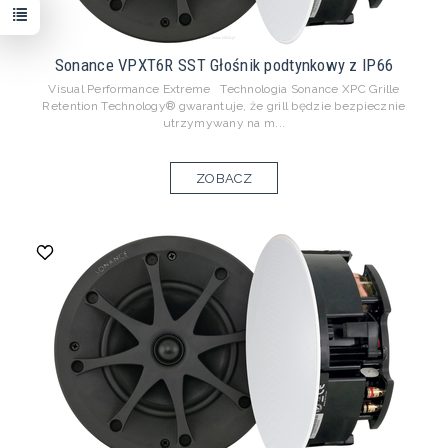
Sonance VPXT6R SST Głośnik podtynkowy z IP66
Visual Performance Extreme Technologia Sonance XPC Grille
Retention Technology® gwarantuje, że grill będzie bezpiecznie
utrzymywany na m...
ZOBACZ