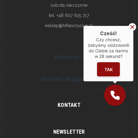
sobota nieczynne
tel. +48 607 615 717
esklep@hifiexclusive.pl
Cześć!
Czy chcesz,
żebyśmy oddzwonili
do Ciebie za darmo
Informacje
w
28
sekund?
TAK
Dostawa i dostępność
KONTAKT
NEWSLETTER