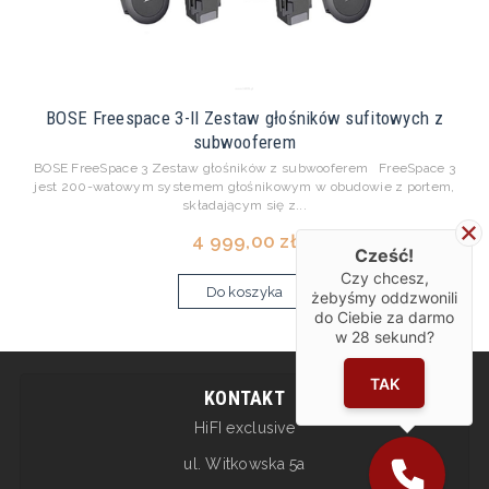
BOSE Freespace 3-II Zestaw głośników sufitowych z
subwooferem
BOSE FreeSpace 3 Zestaw głośników z subwooferem FreeSpace 3
jest 200-watowym systemem głośnikowym w obudowie z portem,
składającym się z...
4 999,00 zł
Cześć!
Czy chcesz,
Do koszyka
żebyśmy oddzwonili
do Ciebie za darmo
w
28
sekund?
TAK
KONTAKT
HiFI exclusive
ul. Witkowska 5a