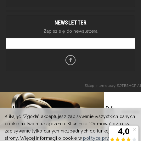
NEWSLETTER
Zapisz się do newslettera
Sklep internetowy SOTESHOP AI
Klikając “Zgoda” akceptujesz zapisywanie wszystkich danych
cookie na twoim urządzeniu. Kliknięcie “Odmowa” oznacza
zapisywanie tylko danych niezbędnych do funkcjonowania
strony. Więcej informacji o cookie w
polityce prywatności
.