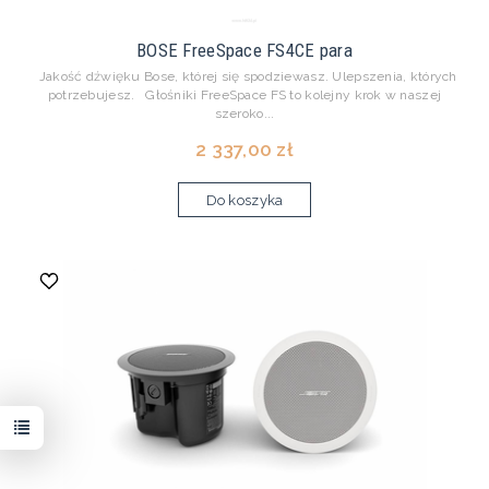
BOSE FreeSpace FS4CE para
Jakość dźwięku Bose, której się spodziewasz. Ulepszenia, których
potrzebujesz. Głośniki FreeSpace FS to kolejny krok w naszej
szeroko...
2 337,00 zł
Do koszyka