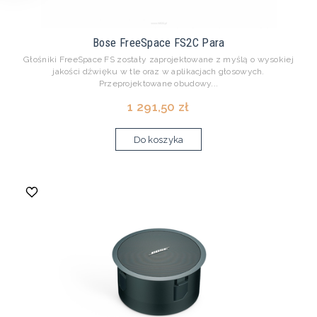
Bose FreeSpace FS2C Para
Głośniki FreeSpace FS zostały zaprojektowane z myślą o wysokiej
jakości dźwięku w tle oraz w aplikacjach głosowych.
Przeprojektowane obudowy...
1 291,50 zł
Do koszyka