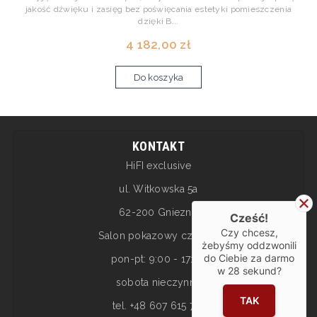
jakość dźwięku i zasięg bez poświęcania estetyki pomieszczenia
dzięki B...
4 182,00 zł
Do koszyka
KONTAKT
HiFI exclusive
ul. Witkowska 5a
62-200 Gniezno
Cześć!
Czy chcesz,
Salon pokazowy czynny:
żebyśmy oddzwonili
do Ciebie za darmo
pon-pt: 9:00 - 17:00
w
28
sekund?
sobota nieczynne
TAK
tel. +48 607 615 717