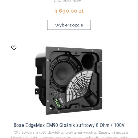
powierzchniow...
3 690,00 zł
Wybierz opcje
Bose EdgeMax EM90 Głośnik sufitowy 8 Ohm / 100V
Wyjątkowa jakość dźwięku, ukryta na widoku. Zapewnij lepszą
jakość dźwięku i zasięg bez poświęcania estetyki pomieszczenia