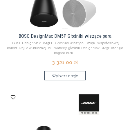
BOSE DesignMax DM5P Głośniki wiszące para
BOSE DesignMax DM5PE Głośniki wiszące. Dzięki współosiowej
konstrukcji dwudrożnej, 60-watowy głośnik DesignMax DM5P oferuje
bogate nisk...
3 321,00 zł
Wybierz opcje