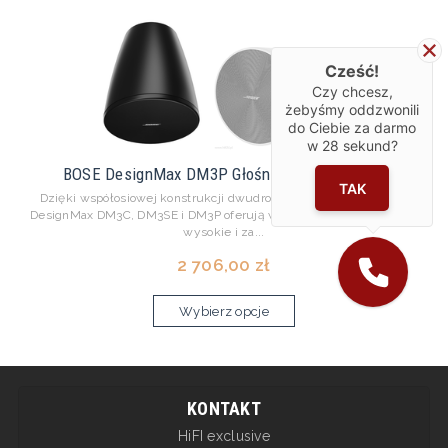
Cześć!
Czy chcesz,
żebyśmy oddzwonili
do Ciebie za darmo
w
28
sekund?
BOSE DesignMax DM3P Głośniki wiszące Para
TAK
Dzięki współosiowej konstrukcji dwudrożnej, 30-watowe głośniki
DesignMax DM3C, DM3SE i DM3P oferują wyraźne, zrozumiałe tony
wysokie i za...
2 706,00 zł
Wybierz opcje
KONTAKT
HiFI exclusive