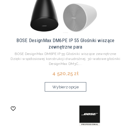
BOSE DesignMax DM6PE IP 55 Głośniki wiszące
zewnętrzne para
BOSE DesignMax DM6PE IP 55 Głośniki wiszące zewnętrzne
Dzięki współosiowej konstrukcji dwudrożnej, 30-watowe głośniki
DesignMax DM3C,...
4 520,25 zł
Wybierz opcje