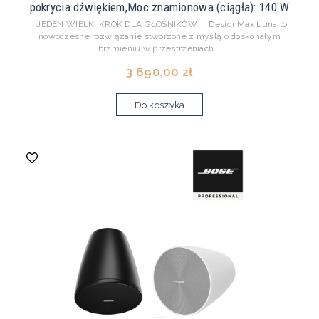
pokrycia dźwiękiem,Moc znamionowa (ciągła): 140 W
JEDEN WIELKI KROK DLA GŁOŚNIKÓW DesignMax Luna to
nowoczesne rozwiązanie stworzone z myślą o doskonałym
brzmieniu w przestrzeniach...
3 690,00 zł
Do koszyka