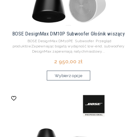
BOSE DesignMax DM10P Subwoofer Głośnik wiszący
BOSE DesignMax DM10PE Subwoofer Przegląd
produktówZapewniając bogatą wydajność low-end, subwoofery
DesignMax zapewniają natychmiastowy...
2 950,00 zł
Wybierz opcje