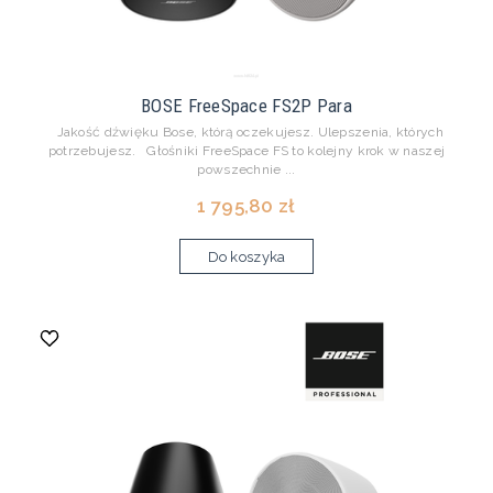
BOSE FreeSpace FS2P Para
Jakość dźwięku Bose, którą oczekujesz. Ulepszenia, których
potrzebujesz. Głośniki FreeSpace FS to kolejny krok w naszej
powszechnie ...
1 795,80 zł
Do koszyka