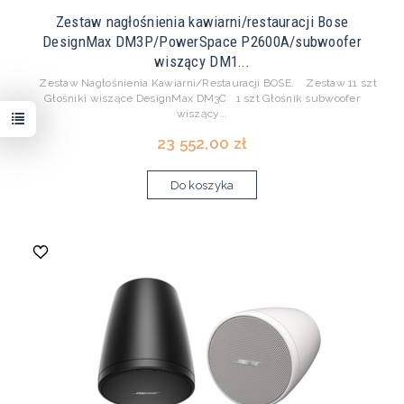
Zestaw nagłośnienia kawiarni/restauracji Bose
DesignMax DM3P/PowerSpace P2600A/subwoofer
wiszący DM1...
Zestaw Nagłośnienia Kawiarni/Restauracji BOSE. Zestaw 11 szt
Głośniki wiszące DesignMax DM3C 1 szt Głośnik subwoofer
wiszący...
23 552,00 zł
Do koszyka