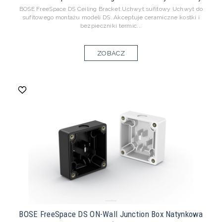
BOSE FreeSpace DS Ceiling Bracket Uchwyt sufitowy Uchwyt do
sufitowego montażu modeli DS. Akceptuje ceramiczne kostki i
bezpieczniki termic...
ZOBACZ
BOSE FreeSpace DS ON-Wall Junction Box Natynkowa