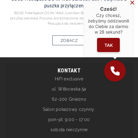
puszka przyłączeniowa
Cześć!
BOSE FreeSpace DS IN-Wall Junction Box Podtynkowa puszka
Czy chcesz,
przyłączeniowa Puszka przeznaczona do montażu podtynkowego.
żebyśmy oddzwonili
Pasująca do naścienny...
do Ciebie za darmo
w
28
sekund?
ZOBACZ
TAK
KONTAKT
HiFI exclusive
ul. Witkowska 5a
62-200 Gniezno
Salon pokazowy czynny:
pon-pt: 9:00 - 17:00
sobota nieczynne