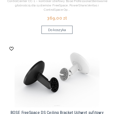
ControlCenter CC-1 – kontroler strefowy Bose ProfessionalSterowanie
głośnością dla systemów FreeSpace, PowerShare,Veritas i
ControlSpace Op...
369,00 zł
Do koszyka
BOSE FreeSpace DS Ceiling Bracket Uchwyt sufitowy