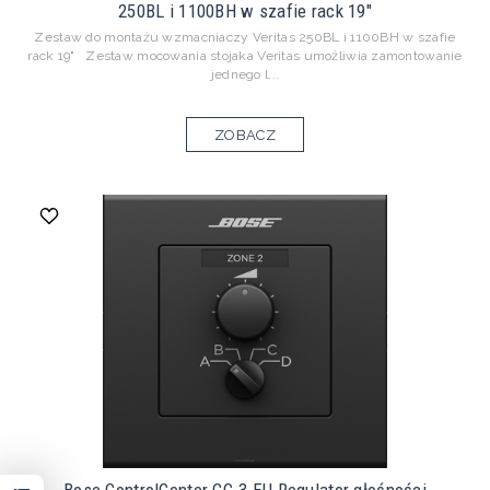
250BL i 1100BH w szafie rack 19"
Zestaw do montażu wzmacniaczy Veritas 250BL i 1100BH w szafie
rack 19" Zestaw mocowania stojaka Veritas umożliwia zamontowanie
jednego l...
ZOBACZ