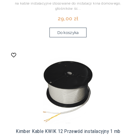
na kable instalacyjne stosowane do instalacji kina domowego,
głośników śc...
29,00 zł
Do koszyka
Kimber Kable KWIK 12 Przewód instalacyjny 1 mb