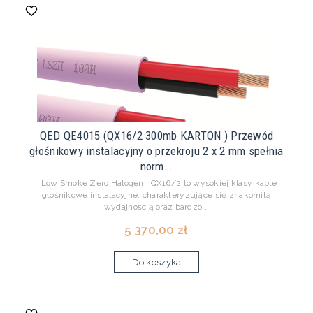
QED QE4015 (QX16/2 300mb KARTON ) Przewód
głośnikowy instalacyjny o przekroju 2 x 2 mm spełnia
norm...
Low Smoke Zero Halogen QX16/2 to wysokiej klasy kable
głośnikowe instalacyjne, charakteryzujące się znakomitą
wydajnością oraz bardzo...
5 370,00 zł
Do koszyka