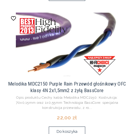
Melodika MDC2150 Purple Rain Przewód głośnikowy OFC
klasy 4N 2x1,5mm2 z żyłą BassCore
Opis produktu Cechy kabla Melodika MDC2150: Kostrukcja:
70x0,15mm oraz 1x0,55mm Technologia BassCore: specjalna
konstrukcja przewodu, z ro...
22,00 zł
Do koszyka