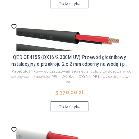
Do koszyka
QED QE4155 (QX16/2 300M UV) Przewód głośnikowy
instalacyjny o przekroju 2 x 2 mm odporny na wodę i p...
Kabel głośnikowy do zastosowań zewnętrznych, przystosowany do
zakopywania (powłoka PE) QX16/2 i QX16/4 PE to wysokiej klasy
ka...
5 370,00 zł
Do koszyka