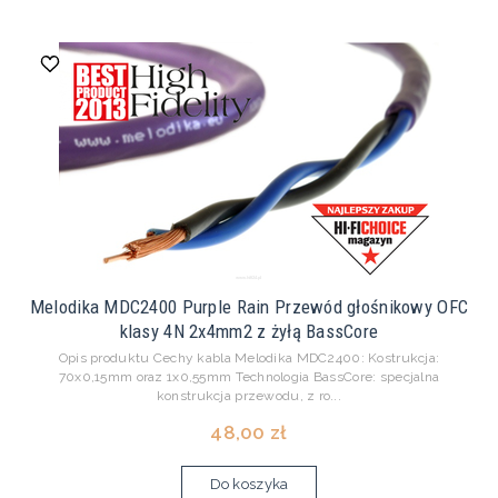
Melodika MDC2400 Purple Rain Przewód głośnikowy OFC
klasy 4N 2x4mm2 z żyłą BassCore
Opis produktu Cechy kabla Melodika MDC2400: Kostrukcja:
70x0,15mm oraz 1x0,55mm Technologia BassCore: specjalna
konstrukcja przewodu, z ro...
48,00 zł
Do koszyka