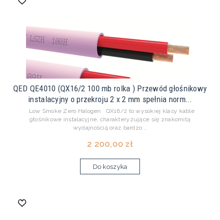
QED QE4010 (QX16/2 100 mb rolka ) Przewód głośnikowy
instalacyjny o przekroju 2 x 2 mm spełnia norm...
Low Smoke Zero Halogen QX16/2 to wysokiej klasy kable
głośnikowe instalacyjne, charakteryzujące się znakomitą
wydajnością oraz bardzo...
2 200,00 zł
Do koszyka