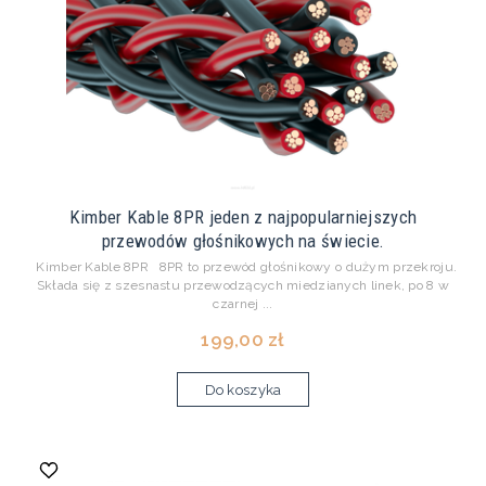
Kimber Kable 8PR jeden z najpopularniejszych
przewodów głośnikowych na świecie.
Kimber Kable 8PR 8PR to przewód głośnikowy o dużym przekroju.
Składa się z szesnastu przewodzących miedzianych linek, po 8 w
czarnej ...
199,00 zł
Do koszyka