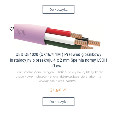
Do koszyka
QED QE4020 (QX16/4 1M ) Przewód głośnikowy
instalacyjny o przekroju 4 x 2 mm Spełnia normy LSOH
(Low...
Low Smoke Zero Halogen QX16/4 to wysokiej klasy kable
głośnikowe instalacyjne, charakteryzujące się znakomitą
wydajnością oraz bardzo...
31,90 zł
Do koszyka