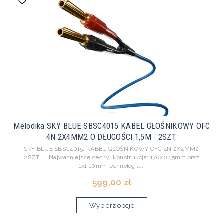
Melodika SKY BLUE SBSC4015 KABEL GŁOŚNIKOWY OFC
4N 2X4MM2 O DŁUGOŚCI 1,5M - 2SZT.
SKY BLUE SBSC4015. KABEL GŁOŚNIKOWY OFC 4N 2X4MM2 -
2SZT. Najważniejsze cechy: Konstrukcja: 170x0,15mm oraz
1x1,10mmTechnologia...
599,00 zł
Wybierz opcje