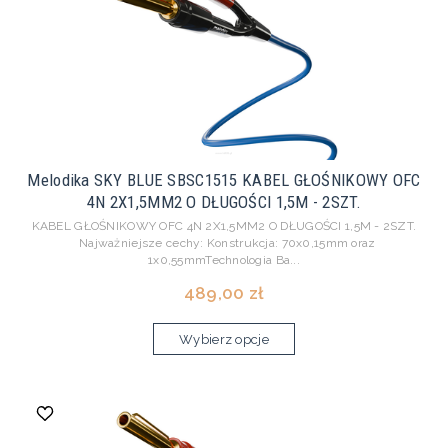
Melodika SKY BLUE SBSC1515 KABEL GŁOŚNIKOWY OFC
4N 2X1,5MM2 O DŁUGOŚCI 1,5M - 2SZT.
KABEL GŁOŚNIKOWY OFC 4N 2X1,5MM2 O DŁUGOŚCI 1,5M - 2SZT.
Najważniejsze cechy: Konstrukcja: 70x0,15mm oraz
1x0,55mmTechnologia Ba...
489,00 zł
Wybierz opcje