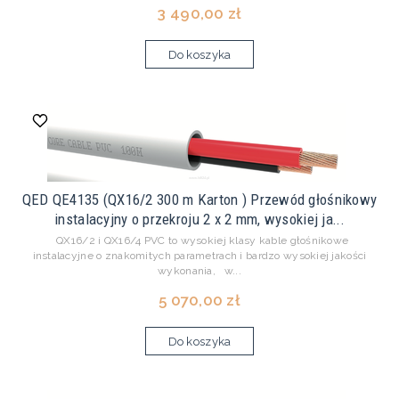
3 490,00 zł
Do koszyka
QED QE4135 (QX16/2 300 m Karton ) Przewód głośnikowy
instalacyjny o przekroju 2 x 2 mm, wysokiej ja...
QX16/2 i QX16/4 PVC to wysokiej klasy kable głośnikowe
instalacyjne o znakomitych parametrach i bardzo wysokiej jakości
wykonania, w...
5 070,00 zł
Do koszyka