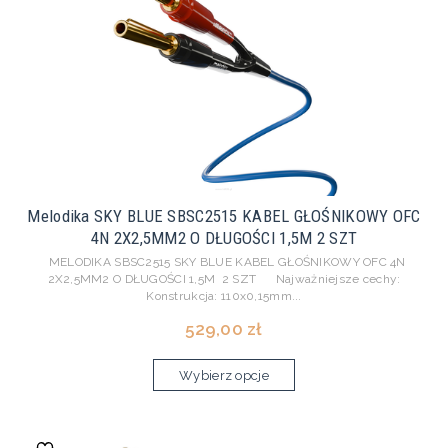
Melodika SKY BLUE SBSC2515 KABEL GŁOŚNIKOWY OFC
4N 2X2,5MM2 O DŁUGOŚCI 1,5M 2 SZT
MELODIKA SBSC2515 SKY BLUE KABEL GŁOŚNIKOWY OFC 4N
2X2,5MM2 O DŁUGOŚCI 1,5M 2 SZT Najważniejsze cechy:
Konstrukcja: 110x0,15mm...
529,00 zł
Wybierz opcje