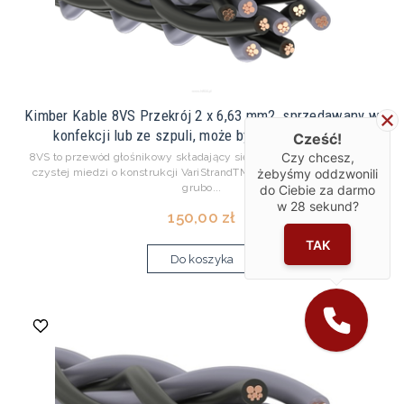
Kimber Kable 8VS Przekrój 2 x 6,63 mm2, sprzedawany w
konfekcji lub ze szpuli, może być wykorzystan...
Cześć!
Czy chcesz,
8VS to przewód głośnikowy składający się z szesnastu linek z ultra
żebyśmy oddzwonili
czystej miedzi o konstrukcji VariStrandTM (przewodniki o różnych
grubo...
do Ciebie za darmo
w
28
sekund?
150,00 zł
TAK
Do koszyka