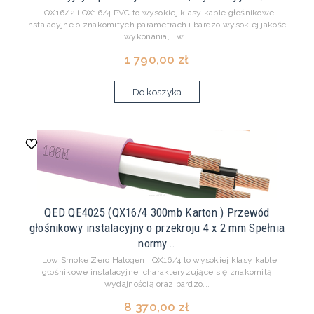
QX16/2 i QX16/4 PVC to wysokiej klasy kable głośnikowe
instalacyjne o znakomitych parametrach i bardzo wysokiej jakości
wykonania, w...
1 790,00 zł
Do koszyka
QED QE4025 (QX16/4 300mb Karton ) Przewód
głośnikowy instalacyjny o przekroju 4 x 2 mm Spełnia
normy...
Low Smoke Zero Halogen QX16/4 to wysokiej klasy kable
głośnikowe instalacyjne, charakteryzujące się znakomitą
wydajnością oraz bardzo...
8 370,00 zł