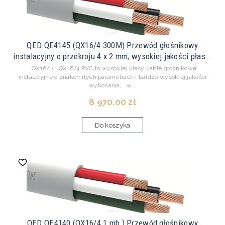
QED QE4145 (QX16/4 300M) Przewód głośnikowy
instalacyjny o przekroju 4 x 2 mm, wysokiej jakości płas...
QX16/2 i QX16/4 PVC to wysokiej klasy kable głośnikowe
instalacyjne o znakomitych parametrach i bardzo wysokiej jakości
wykonania, w...
8 970,00 zł
Do koszyka
QED QE4140 (QX16/4 1 mb ) Przewód głośnikowy