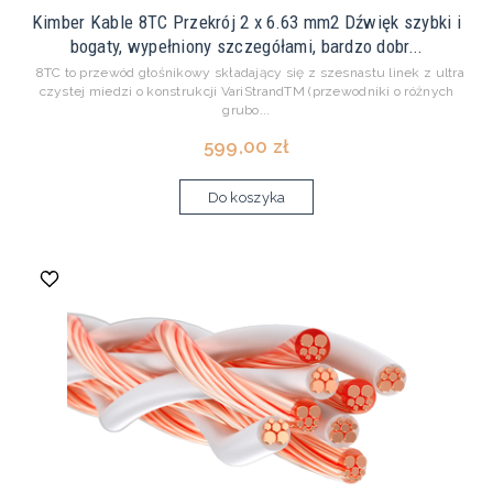
Kimber Kable 8TC Przekrój 2 x 6.63 mm2 Dźwięk szybki i
bogaty, wypełniony szczegółami, bardzo dobr...
8TC to przewód głośnikowy składający się z szesnastu linek z ultra
czystej miedzi o konstrukcji VariStrandTM (przewodniki o różnych
grubo...
599,00 zł
Do koszyka