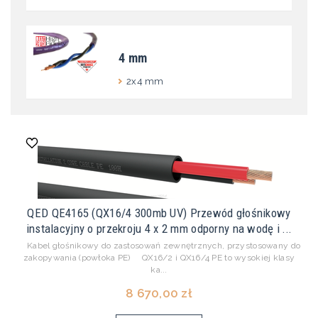
4 mm
2x4 mm
QED QE4165 (QX16/4 300mb UV) Przewód głośnikowy
instalacyjny o przekroju 4 x 2 mm odporny na wodę i ...
Kabel głośnikowy do zastosowań zewnętrznych, przystosowany do
zakopywania (powłoka PE) QX16/2 i QX16/4 PE to wysokiej klasy
ka...
8 670,00 zł