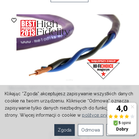
Melodika MDC2250 Purple Rain Przewód głośnikowy OFC
Klikając “Zgoda” akceptujesz zapisywanie wszystkich danych
klasy 4N 2x2,5mm2 z żyłą BassCore
cookie na twoim urządzeniu. Kliknięcie “Odmowa” oznacza
Cechy Melodika MDC2250: Konstrukcja: 110x0,15mm oraz 1x0,85mm
zapisywanie tylko danych niezbędnych do funkcjonowania
Technologia BassCore: specjalna konstrukcja przewodu, z
rozróżnieniem żył do ...
strony. Więcej informacji o cookie w
polityce prywatności
.
32,00 zł
Zgoda
Odmowa
Ustawienia
Do koszyka