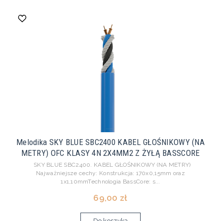
Melodika SKY BLUE SBC2400 KABEL GŁOŚNIKOWY (NA
METRY) OFC KLASY 4N 2X4MM2 Z ŻYŁĄ BASSCORE
SKY BLUE SBC2400. KABEL GŁOŚNIKOWY (NA METRY)
Najważniejsze cechy: Konstrukcja: 170x0,15mm oraz
1x1,10mmTechnologia BassCore: s...
69,00 zł
Do koszyka