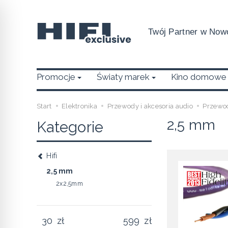
Twój Partner w Nowo
Promocje
Światy marek
Kino domowe
Start
Elektronika
Przewody i akcesoria audio
Przewo
2,5 mm
Kategorie
Hifi
2,5 mm
2x2,5mm
zł
zł