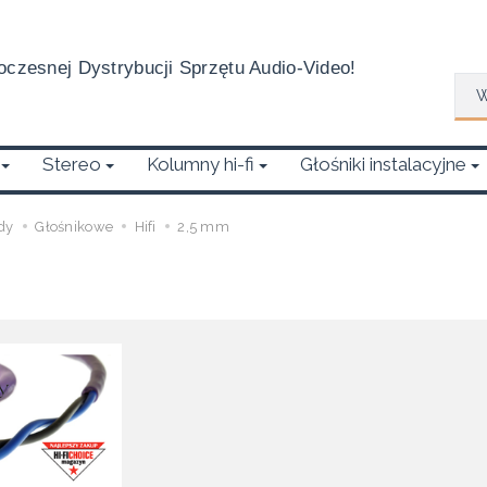
czesnej Dystrybucji Sprzętu Audio-Video!
Wys
Stereo
Kolumny hi-fi
Głośniki instalacyjne
dy
Głośnikowe
Hifi
2,5 mm