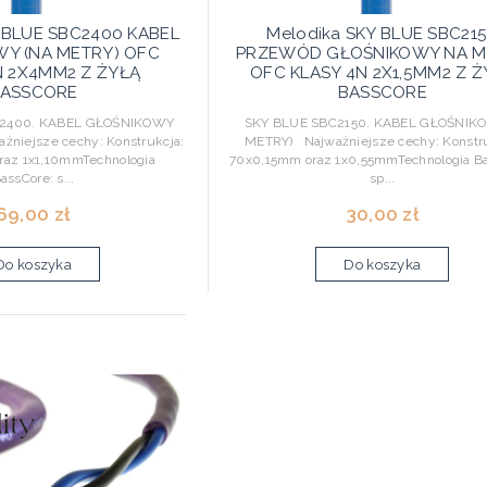
Y BLUE SBC2400 KABEL
Melodika SKY BLUE SBC21
Y (NA METRY) OFC
PRZEWÓD GŁOŚNIKOWY NA M
N 2X4MM2 Z ŻYŁĄ
OFC KLASY 4N 2X1,5MM2 Z Ż
ASSCORE
BASSCORE
400. KABEL GŁOŚNIKOWY
SKY BLUE SBC2150. KABEL GŁOŚNIKO
niejsze cechy: Konstrukcja:
METRY) Najważniejsze cechy: Konstru
raz 1x1,10mmTechnologia
70x0,15mm oraz 1x0,55mmTechnologia Ba
assCore: s...
sp...
69,00 zł
30,00 zł
Do koszyka
Do koszyka