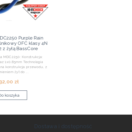
DC2250 Purple Rain
śnikowy OFC klasy 4N
 z żyłą BassCore
a MDC2250: Konstrukcja:
az 1x0,85mm Technologia
lna konstrukcja przewodu, z
nieniem żył do ...
32,00 zł
Do koszyka
Dostawa i dostępność