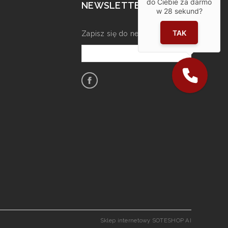
do Ciebie za darmo
NEWSLETTER
w
28
sekund?
TAK
Zapisz się do newslettera
Sklep internetowy SOTESHOP AI