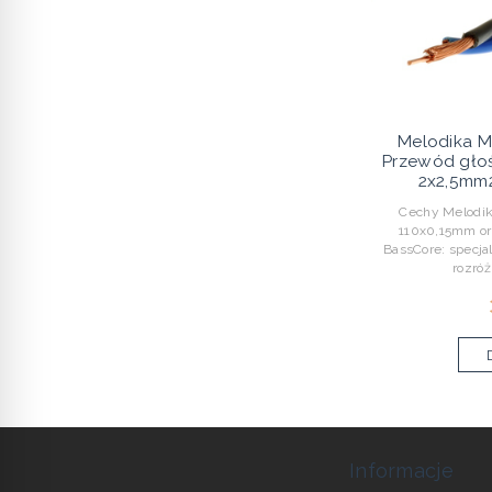
Melodika M
Przewód gło
2x2,5mm2
Cechy Melodik
110x0,15mm or
BassCore: specja
rozróż
Informacje