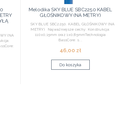
50
Melodika SKY BLUE SBC2250 KABEL
ETRY
GŁOŚNIKOWY (NA METRY)
YŁĄ
SKY BLUE SBC2250. KABEL GŁOŚNIKOWY (NA
METRY) Najważniejsze cechy: Konstrukcja:
110x0,15mm oraz 1x0,85mmTechnologia
WY (NA
BassCore: s...
kcja:
ssCore:
46,00 zł
Do koszyka