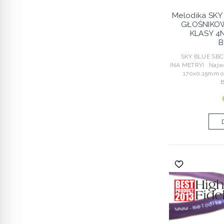
Melodika SK
GŁOŚNIKOW
KLASY 4
B
SKY BLUE SBC2
(NA METRY) Najważ
170x0,15mm o
B