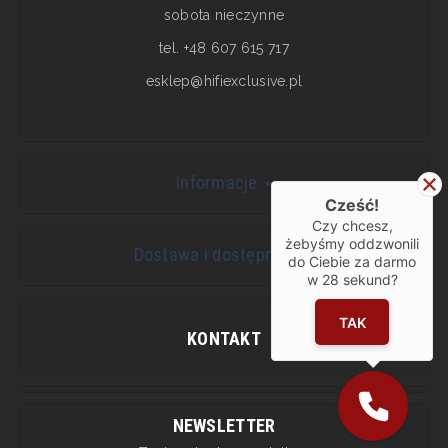
sobota nieczynne
tel. +48 607 615 717
esklep@hifiexclusive.pl
Informacje
Cześć!
Czy chcesz,
żebyśmy oddzwonili
Dostawa i dostępność
do Ciebie za darmo
w
28
sekund?
TAK
KONTAKT
NEWSLETTER