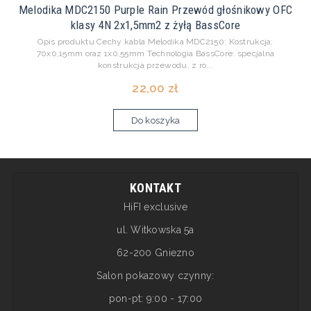
Melodika MDC2150 Purple Rain Przewód głośnikowy OFC
klasy 4N 2x1,5mm2 z żyłą BassCore
Opis produktu Cechy kabla Melodika MDC2150: Kostrukcja:
70x0,15mm oraz 1x0,55mm Technologia BassCore: specjalna
konstrukcja przewodu, z ro...
22,00 zł
Do koszyka
KONTAKT
HiFI exclusive
ul. Witkowska 5a
62-200 Gniezno
Salon pokazowy czynny:
pon-pt: 9:00 - 17:00