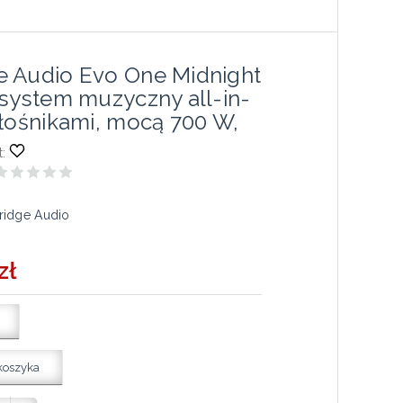
 Audio Evo One Midnight
 system muzyczny all-in-
głośnikami, mocą 700 W,
:
idge Audio
zł
koszyka