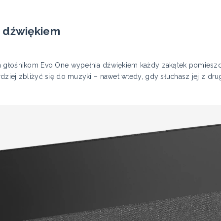
e dźwiękiem
m głośnikom Evo One wypełnia dźwiękiem każdy zakątek pomieszc
dziej zbliżyć się do muzyki – nawet wtedy, gdy słuchasz jej z dr