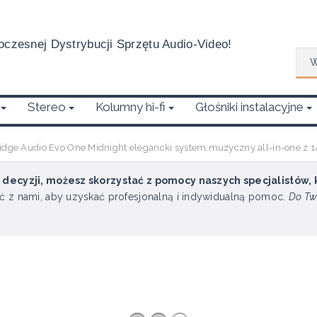
czesnej Dystrybucji Sprzętu Audio-Video!
Wys
Stereo
Kolumny hi-fi
Głośniki instalacyjne
dge Audio Evo One Midnight elegancki system muzyczny all-in-one z 1
u decyzji, możesz skorzystać z pomocy naszych specjalistów,
ć z nami, aby uzyskać profesjonalną i indywidualną pomoc.
Do Tw