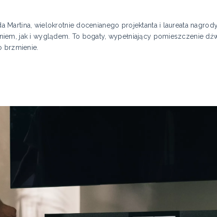
Martina, wielokrotnie docenianego projektanta i laureata nagrod
iem, jak i wyglądem. To bogaty, wypełniający pomieszczenie dźw
o brzmienie.