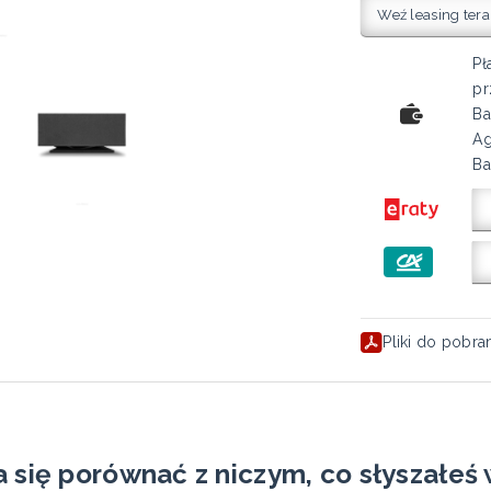
Weź leasing tera
Pł
pr
Ba
Ag
Ba
Pliki do pobra
 się porównać z niczym, co słyszałeś 