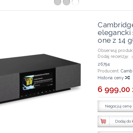
Cambridge
elegancki
one z 14 
Obserwuj produkt
Dodaj recenzję:
26794
Producent:
Cambr
Historia ceny
6 999,00 
Negocjuj cenę
Dodaj do 