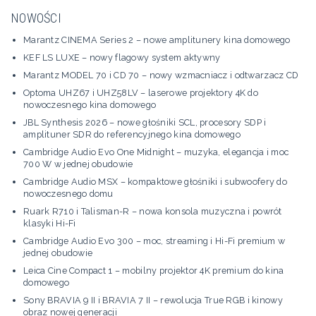
NOWOŚCI
Marantz CINEMA Series 2 – nowe amplitunery kina domowego
KEF LS LUXE – nowy flagowy system aktywny
Marantz MODEL 70 i CD 70 – nowy wzmacniacz i odtwarzacz CD
Optoma UHZ67 i UHZ58LV – laserowe projektory 4K do
nowoczesnego kina domowego
JBL Synthesis 2026 – nowe głośniki SCL, procesory SDP i
amplituner SDR do referencyjnego kina domowego
Cambridge Audio Evo One Midnight – muzyka, elegancja i moc
700 W w jednej obudowie
Cambridge Audio MSX – kompaktowe głośniki i subwoofery do
nowoczesnego domu
Ruark R710 i Talisman-R – nowa konsola muzyczna i powrót
klasyki Hi-Fi
Cambridge Audio Evo 300 – moc, streaming i Hi-Fi premium w
jednej obudowie
Leica Cine Compact 1 – mobilny projektor 4K premium do kina
domowego
Sony BRAVIA 9 II i BRAVIA 7 II – rewolucja True RGB i kinowy
obraz nowej generacji