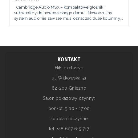
Cambridge Audio MSX – kompaktowe głośniki i
subwoofery do nowoczesnego domu Nowoczesny
system audio nie zawsze musi oznaczać duże kolumny,
rozbudowane instalacje i widoczne przewody. Coraz
więcej osób szuka rozwiązań, które dobrze brzmią,
zajmują mało miejsca i naturalnie wpisują się w wystrój
salonu, gabinetu, sypialni czy pokoju multimedialnego.
Właśnie z myślą o...
KONTAKT
HiFI exclusive
ul. Witkowska 5a
62-200 Gniezno
Salon pokazowy czynny:
pon-pt: 9:00 - 17:00
sobota nieczynne
tel. +48 607 615 717