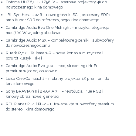
Optoma UHZ67 i UHZ58LV – laserowe projektory 4K do
nowoczesnego kina domowego
JBL Synthesis 2026 – nowe głośniki SCL, procesory SDP i
amplituner SDR do referencyjnego kina domowego
Cambridge Audio Evo One Midnight – muzyka, elegancja i
moc 700 W w jednej obudowie
Cambridge Audio MSX – kompaktowe głośniki i subwoofery
do nowoczesnego domu
Ruark R710 i Talisman-R – nowa konsola muzyczna i
powrót klasyki Hi-Fi
Cambridge Audio Evo 300 – moc, streaming i Hi-Fi
premium w jednej obudowie
Leica Cine Compact 1 – mobilny projektor 4K premium do
kina domowego
Sony BRAVIA 9 II i BRAVIA 7 II – rewolucja True RGB i
kinowy obraz nowej generacji
REL Planar PL-1 i PL-2 – ultra-smukłe subwoofery premium
do stereo i kina domowego