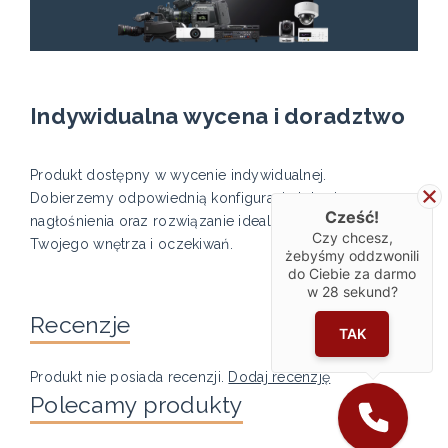
Indywidualna wycena i doradztwo
Produkt dostępny w wycenie indywidualnej.
Dobierzemy odpowiednią konfigurację telewizora,
Cześć!
nagłośnienia oraz rozwiązanie idealnie dopasowane do
Czy chcesz,
Twojego wnętrza i oczekiwań.
żebyśmy oddzwonili
do Ciebie za darmo
w
28
sekund?
Recenzje
TAK
Produkt nie posiada recenzji.
Dodaj recenzję
Polecamy produkty