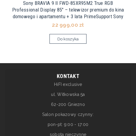
Sony BRAVIA 9 II FWD-85XR95M2 True RGB
Professional Display 85" – telewizor premium do kina
domowego i apartamentu + 3 lata PrimeSupport Sony
22 999,00 zł
Do koszyka
KONTAKT
HiFI exclusive
ul. Witkowska 5a
62-200 Gniezno
Salon pokazowy czynny:
pon-pt: 9:00 - 17:00
sobota nieczynne