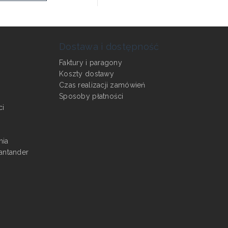
Dostawa i dostępność
Faktury i paragony
Koszty dostawy
Czas realizacji zamówień
Sposoby płatności
ci
nia
antander