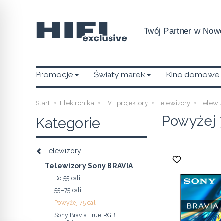
Twój Partner w Nowo
Promocje
Światy marek
Kino domowe
Start
Elektronika
TV i projektory
Telewizory
Telewi
Powyżej 7
Kategorie
Telewizory
Telewizory Sony BRAVIA
Do 55 cali
55–75 cali
Powyżej 75 cali
Sony Bravia True RGB