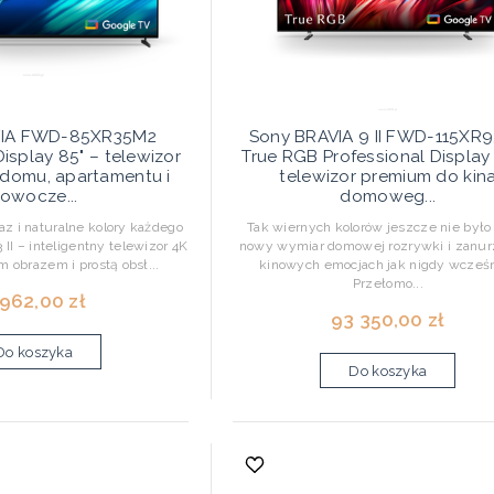
VIA FWD-85XR35M2
Sony BRAVIA 9 II FWD-115XR
Display 85" – telewizor
True RGB Professional Display 
domu, apartamentu i
telewizor premium do kin
owocze...
domoweg...
z i naturalne kolory każdego
Tak wiernych kolorów jeszcze nie było
II – inteligentny telewizor 4K
nowy wymiar domowej rozrywki i zanur
m obrazem i prostą obsł...
kinowych emocjach jak nigdy wcześn
Przełomo...
 962,00 zł
93 350,00 zł
Do koszyka
Do koszyka