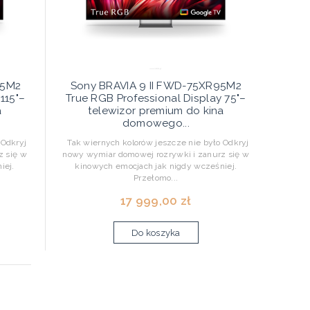
95M2
Sony BRAVIA 9 II FWD-75XR95M2
115"–
True RGB Professional Display 75"–
a
telewizor premium do kina
domowego...
 Odkryj
Tak wiernych kolorów jeszcze nie było Odkryj
z się w
nowy wymiar domowej rozrywki i zanurz się w
iej.
kinowych emocjach jak nigdy wcześniej.
Przełomo...
17 999,00 zł
Do koszyka