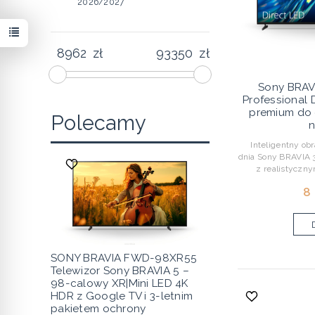
2026/2027
zł
zł
Sony BRA
Professional 
premium do 
Polecamy
n
Inteligentny obra
dnia Sony BRAVIA 3 
z realistyczny
8
SONY BRAVIA FWD-98XR55
Telewizor Sony BRAVIA 5 –
98-calowy XR|Mini LED 4K
HDR z Google TV i 3-letnim
pakietem ochrony