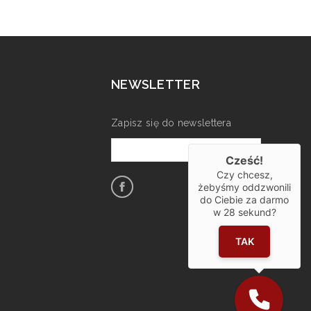
NEWSLETTER
Zapisz się do newslettera
Cześć!
Czy chcesz,
żebyśmy oddzwonili
do Ciebie za darmo
w
28
sekund?
TAK