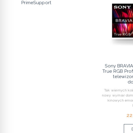
PrimeSupport
Sony BRAVI
True RGB Prof
telewizo
do
Tak wiernych kolo
nowy wymiar domo
kinowych emocj
22