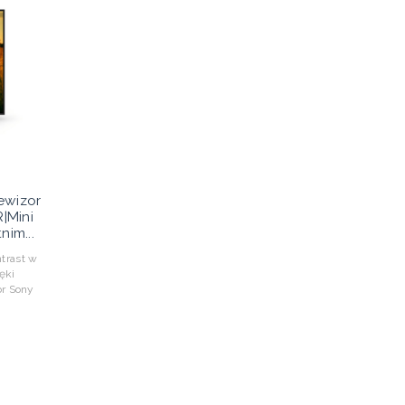
ewizor
|Mini
nim...
trast w
ęki
or Sony