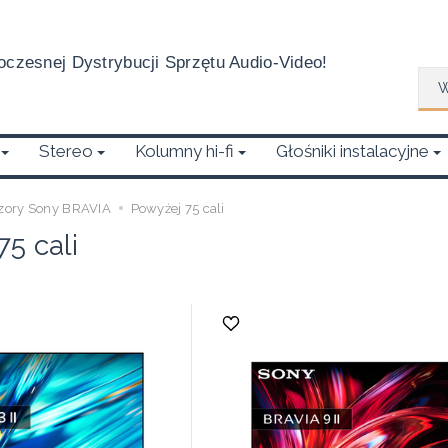
czesnej Dystrybucji Sprzętu Audio-Video!
Wys
Stereo
Kolumny hi-fi
Głośniki instalacyjne
zory Sony BRAVIA
Powyżej 75 cali
5 cali