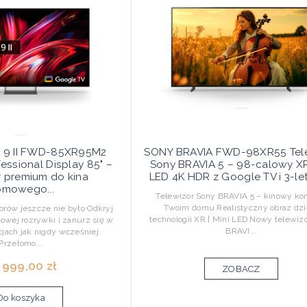
A 9 II FWD-85XR95M2
SONY BRAVIA FWD-98XR55 Tel
essional Display 85" –
Sony BRAVIA 5 – 98-calowy XR
r premium do kina
LED 4K HDR z Google TV i 3-let
mowego...
Telewizor Sony BRAVIA 5 – kinowy kon
Twoim domu Realistyczny obraz dzi
rów jeszcze nie było Odkryj
technologii XR | Mini LED Nowy telewiz
wej rozrywki i zanurz się w
BRAVI...
ach jak nigdy wcześniej.
Przełomo...
 999,00 zł
ZOBACZ
Do koszyka