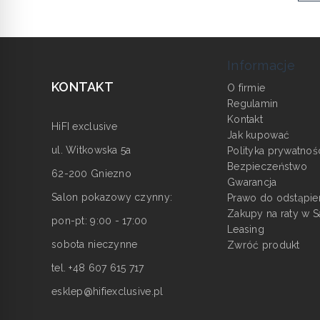
Informacje
KONTAKT
O firmie
Regulamin
Kontakt
HiFI exclusive
Jak kupować
ul. Witkowska 5a
Polityka prywatnoś
Bezpieczeństwo
62-200 Gniezno
Gwarancja
Salon pokazowy czynny:
Prawo do odstąpie
Zakupy na raty w S
pon-pt: 9:00 - 17:00
Leasing
sobota nieczynne
Zwróć produkt
tel. +48 607 615 717
esklep@hifiexclusive.pl