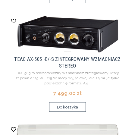
TEAC AX-505 -B/-S ZINTEGROWANY WZMACNIACZ
STEREO
AX-505 to stereofoniczny wzmacniacz zintegrowany, który
zapewnia 115 W + 115 W mocy wyjściowej, ale zajmuje tylko
powierzchnię formatu A4...
7 499,00 zł
Do koszyka