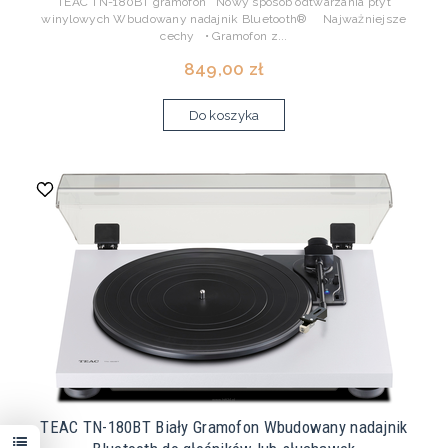
TEAC TN-180BT gramofon Nowy sposób odtwarzania płyt
winylowych Wbudowany nadajnik Bluetooth® Najważniejsze
cechy • Gramofon z...
849,00 zł
Do koszyka
TEAC TN-180BT Biały Gramofon Wbudowany nadajnik