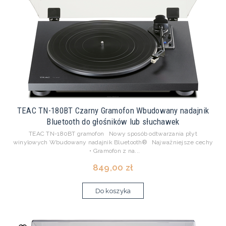
TEAC TN-180BT Czarny Gramofon Wbudowany nadajnik
Bluetooth do głośników lub słuchawek
TEAC TN-180BT gramofon Nowy sposób odtwarzania płyt
winylowych Wbudowany nadajnik Bluetooth® Najważniejsze cechy
• Gramofon z na...
849,00 zł
Do koszyka