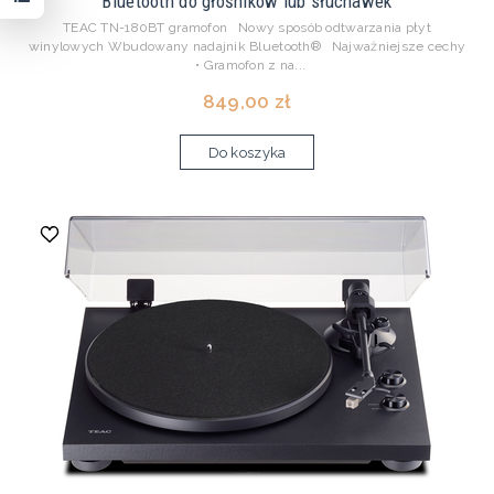
Bluetooth do głośników lub słuchawek
TEAC TN-180BT gramofon Nowy sposób odtwarzania płyt
winylowych Wbudowany nadajnik Bluetooth® Najważniejsze cechy
• Gramofon z na...
849,00 zł
Do koszyka