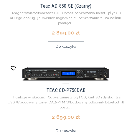
Teac AD-850-SE (Czarny)
Magnetofon/odtwarzacz CD Oprócz odtwarzania kaset i płyt CD,
AD-850 obsługuje również nagrywanie i odtwarzanie z i na nośniki
pamięci...
2 899,00 zł
Do koszyka
TEAC CD-P750DAB
Funkcje w skrócie: Odtwarzanie z płyt CD, kart SD i dysku flash
USB Wbudowany tuner DAB+/FM Wbudowany odbiornik Bluetooth®
obsłu...
2 699,00 zł
Do koszyka