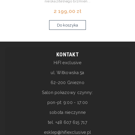
nieskazitelnego brzmien...
2 199,00 zł
Do koszyka
KONTAKT
HiFI exclusive
ul. Witkowska 5a
62-200 Gniezno
Salon pokazowy czynny:
pon-pt: 9:00 - 17:00
sobota nieczynne
tel. +48 607 615 717
esklep@hifiexclusive.pl