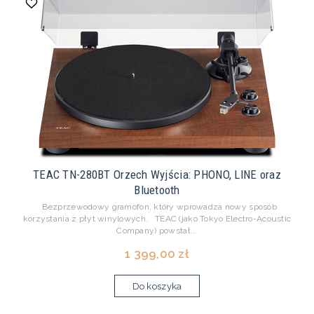
TEAC TN-280BT Orzech Wyjścia: PHONO, LINE oraz
Bluetooth
Bezprzewodowy gramofon, który wprowadza nowy sposób
korzystania z płyt winylowych. TEAC (jako Tokyo Electro-Acoustic
Company) powstał...
1 399,00 zł
Do koszyka