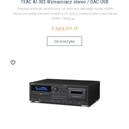
TEAC AI-303 Wzmacniacz stereo / DAC-USB
Podłączanie do telewizora za pomocą jednego kabla HDMI
Jedynym połączeniem między AI-303 a telewizorem jest kabel
HDMI. Obsług...
3 599,00 zł
Do koszyka