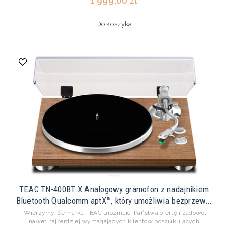
1 999,00 zł
Do koszyka
TEAC TN-400BT X Analogowy gramofon z nadajnikiem
Bluetooth Qualcomm aptX™, który umożliwia bezprzew...
Wierzymy, że marka TEAC urozmaici Państwa ofertę i zadowoli
nawet najbardziej wymagających klientów poszukujących