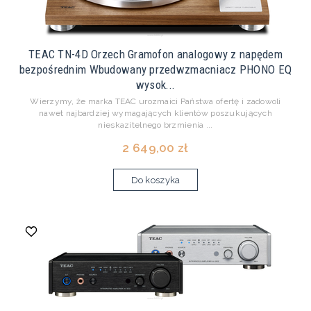
TEAC TN-4D Orzech Gramofon analogowy z napędem
bezpośrednim Wbudowany przedwzmacniacz PHONO EQ
wysok...
Wierzymy, że marka TEAC urozmaici Państwa ofertę i zadowoli
nawet najbardziej wymagających klientów poszukujących
nieskazitelnego brzmienia ...
2 649,00 zł
Do koszyka