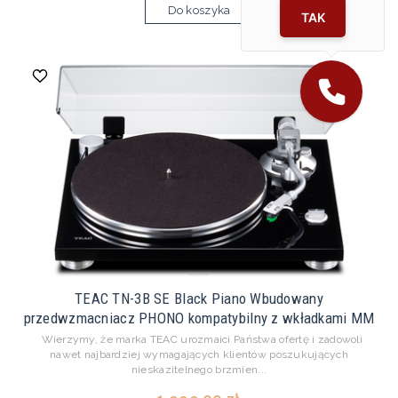
Do koszyka
TAK
TEAC TN-3B SE Black Piano Wbudowany
przedwzmacniacz PHONO kompatybilny z wkładkami MM
Wierzymy, że marka TEAC urozmaici Państwa ofertę i zadowoli
nawet najbardziej wymagających klientów poszukujących
nieskazitelnego brzmien...