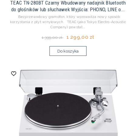
TEAC TN-280BT Czarny Wbudowany nadajnik Bluetooth
do głośników lub słuchawek Wyjścia: PHONO, LINE o...
Bezprzewodowy gramofon, który wprowadza nowy sposób
korzystania z płyt winylowych. TEAC (jako Tokyo Electro-Acoustic
Company) powstał...
1 299,00 zł
1 399,00 zł
Do koszyka