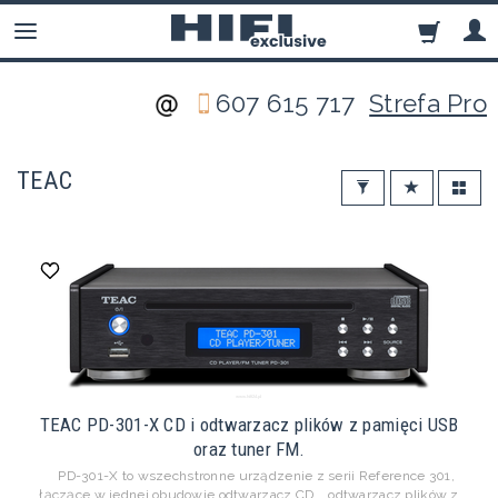
607 615 717
Strefa Pro
TEAC
TEAC PD-301-X CD i odtwarzacz plików z pamięci USB
oraz tuner FM.
PD-301-X to wszechstronne urządzenie z serii Reference 301,
łączące w jednej obudowie odtwarzacz CD, odtwarzacz plików z