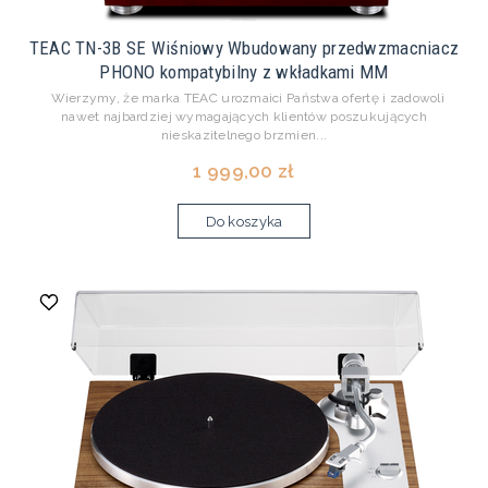
TEAC TN-3B SE Wiśniowy Wbudowany przedwzmacniacz
PHONO kompatybilny z wkładkami MM
Wierzymy, że marka TEAC urozmaici Państwa ofertę i zadowoli
nawet najbardziej wymagających klientów poszukujących
nieskazitelnego brzmien...
1 999,00 zł
Do koszyka