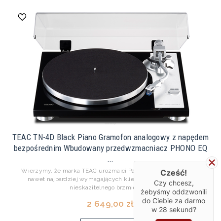
TEAC TN-4D Black Piano Gramofon analogowy z napędem
bezpośrednim Wbudowany przedwzmacniacz PHONO EQ
...
Wierzymy, że marka TEAC urozmaici Państwa ofertę i zadowoli
Cześć!
nawet najbardziej wymagających klientów poszukujących
Czy chcesz,
nieskazitelnego brzmienia ...
żebyśmy oddzwonili
do Ciebie za darmo
2 649,00 zł
w
28
sekund?