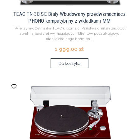
TEAC TN-3B SE Biały Wbudowany przedwzmacniacz
PHONO kompatybilny z wkładkami MM
Wierzymy, że marka TEAC urozmaici Państwa ofertę i zadowoli
nawet najbardziej wymagających klientów poszukujących
nieskazitelnego brzmien...
1 999,00 zł
Do koszyka