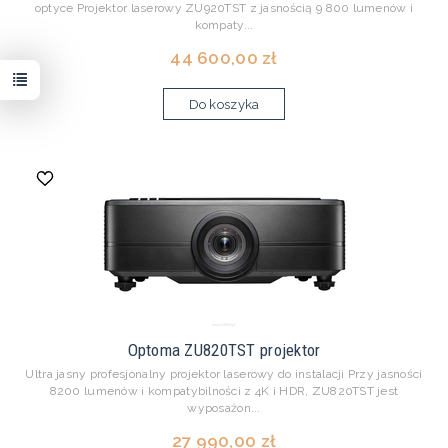
optyce Projektor laserowy ZU920TST z jasnością 9 800 lumenów i
kompaty...
44 600,00 zł
Do koszyka
Optoma ZU820TST projektor
Ultra jasny profesjonalny projektor laserowy do instalacji Przy jasności
8200 lumenów i kompatybilności z 4K i HDR, ZU820TST jest
wyposażon...
27 990,00 zł