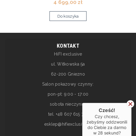
4 699,00 zł
Do koszyka
KONTAKT
HiFI exclusive
ul. Witkowska 5a
62-200 Gniezno
Salon pokazowy czynny:
pon-pt: 9:00 - 17:00
sobota nieczynne
Cześć!
tel. +48 607 615 717
Czy chcesz,
żebyśmy oddzwonili
esklep@hifiexclusive.pl
do Ciebie za darmo
w
28
sekund?