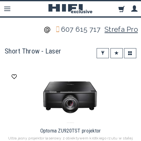
607 615 717
Strefa Pro
Short Throw - Laser
Optoma ZU920TST projektor
Ultra jasny projektor laserowy z obiektywem krótkiego rzutu w stałej