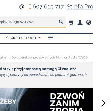
607 615 717
Strefa Pro
zukaj
Audio multiroom
gł mm Do głośników prostokątnych Monitor Audio W180
 którzy z przyjemnością pomogą Ci znaleźć
ojej dyspozycji od poniedziałku do piątku w godzinach