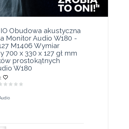
IO Obudowa akustyczna
ka Monitor Audio W180 -
127 M1406 Wymiar
y 700 x 330 x 127 gł mm
ków prostokątnych
udio W180
:
Audio