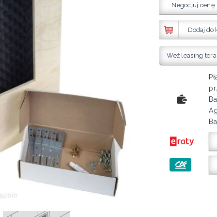
Negocjuj cenę
Dodaj do 
Weź leasing tera
Pł
pr
Ba
Ag
Ba