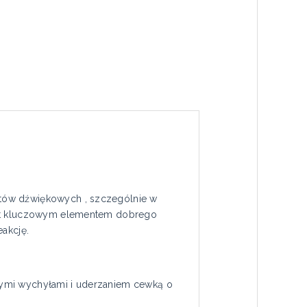
któw dźwiękowych , szczególnie w
jest kluczowym elementem dobrego
eakcję.
żymi wychyłami i uderzaniem cewką o