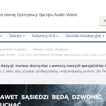
czesnej Dystrybucji Sprzętu Audio-Video!
Wys
Stereo
Kolumny hi-fi
Głośniki instalacyjne
ośników instalacy..
Monitor Audio obudowy
udio W180 - 700/330/127 M1406 Wymiar zewnętrzny 700 x 330 x 127 
u decyzji, możesz skorzystać z pomocy naszych specjalistów,
ć z nami, aby uzyskać profesjonalną i indywidualną pomoc.
Do Tw