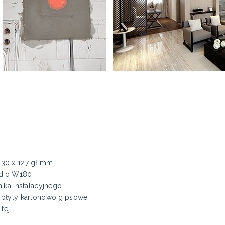
30 x 127 gł mm
udio W180
ika instalacyjnego
 płyty kartonowo gipsowe
tej
m