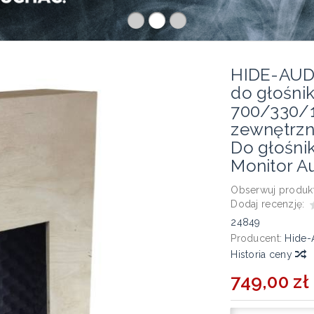
HIDE-AUD
do głośni
700/330/
zewnętrzn
Do głośni
Monitor A
Obserwuj produkt
Dodaj recenzję:
24849
Producent:
Hide-
Historia ceny
749,00 zł