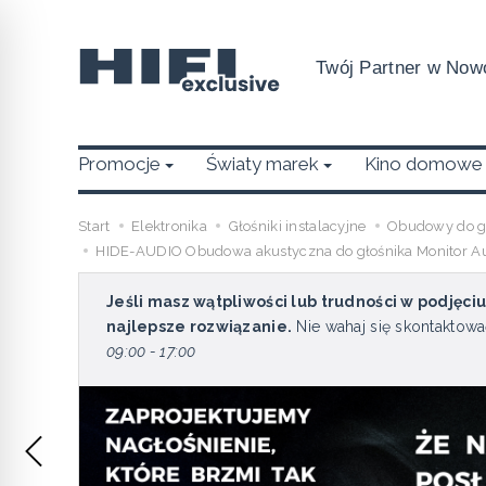
Twój Partner w Nowo
Promocje
Światy marek
Kino domowe
Start
Elektronika
Głośniki instalacyjne
Obudowy do gł
HIDE-AUDIO Obudowa akustyczna do głośnika Monitor A
Jeśli masz wątpliwości lub trudności w podjęci
najlepsze rozwiązanie.
Nie wahaj się skontaktowa
09:00 - 17:00