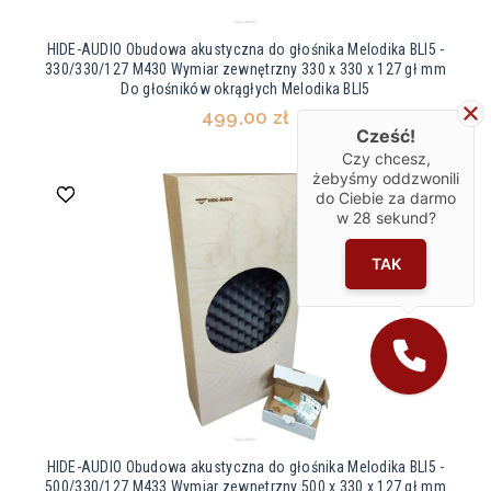
HIDE-AUDIO Obudowa akustyczna do głośnika Melodika BLI5 -
330/330/127 M430 Wymiar zewnętrzny 330 x 330 x 127 gł mm
Do głośników okrągłych Melodika BLI5
499,00 zł
Cześć!
Czy chcesz,
żebyśmy oddzwonili
do Ciebie za darmo
w
28
sekund?
TAK
HIDE-AUDIO Obudowa akustyczna do głośnika Melodika BLI5 -
500/330/127 M433 Wymiar zewnętrzny 500 x 330 x 127 gł mm