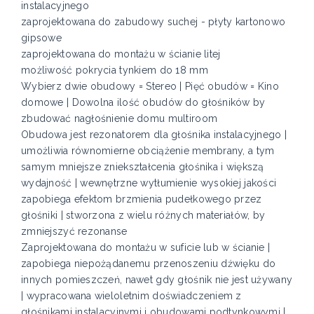
instalacyjnego
zaprojektowana do zabudowy suchej - płyty kartonowo
gipsowe
zaprojektowana do montażu w ścianie litej
możliwość pokrycia tynkiem do 18 mm
Wybierz dwie obudowy = Stereo | Pięć obudów = Kino
domowe | Dowolna ilość obudów do głośników by
zbudować nagłośnienie domu multiroom
Obudowa jest rezonatorem dla głośnika instalacyjnego |
umożliwia równomierne obciążenie membrany, a tym
samym mniejsze zniekształcenia głośnika i większą
wydajność | wewnętrzne wytłumienie wysokiej jakości
zapobiega efektom brzmienia pudełkowego przez
głośniki | stworzona z wielu różnych materiałów, by
zmniejszyć rezonanse
Zaprojektowana do montażu w suficie lub w ścianie |
zapobiega niepożądanemu przenoszeniu dźwięku do
innych pomieszczeń, nawet gdy głośnik nie jest używany
| wypracowana wieloletnim doświadczeniem z
głośnikami instalacyjnymi i obudowami podtynkowymi |