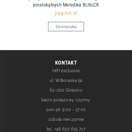
prostokątnych Melodika BLI6LCR
749,00 zł
Do koszyka
KONTAKT
HiFI exclusive
ul. Witkowska 5a
62-200 Gniezno
Salon pokazowy czynny:
pon-pt: 9:00 - 17:00
sobota nieczynne
tel. +48 607 615 717