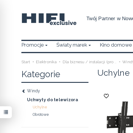
Twój Partner w Nowo
Promocje
Światy marek
Kino domowe
Start
Elektronika
Dla biznesu / instalacji (pro ..
Wind
Uchylne
Kategorie
Windy
Uchwyty do telewizora
Uchylne
Obrotowe