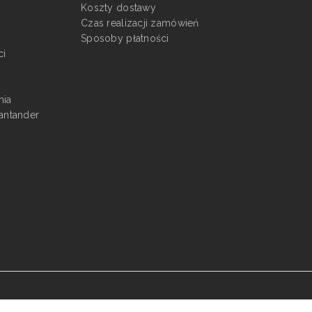
Koszty dostawy
Czas realizacji zamówień
Sposoby płatności
ci
nia
antander