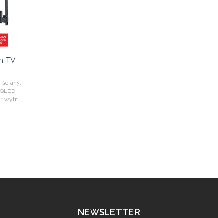
n TV
 ściany,
/QLED
 wytr...
NEWSLETTER