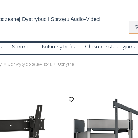
czesnej Dystrybucji Sprzętu Audio-Video!
Wys
Stereo
Kolumny hi-fi
Głośniki instalacyjne
y
Uchwyty do telewizora
Uchylne