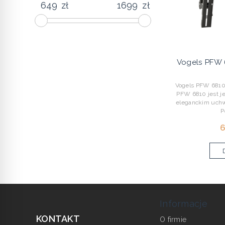
zł
zł
Vogels PFW 
Vogels PFW 681
PFW 6810 jest j
eleganckim uch
P
6
Informacje
KONTAKT
O firmie