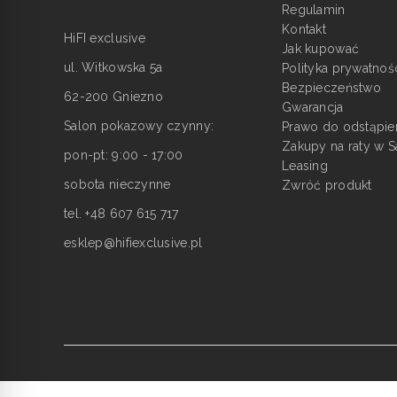
Regulamin
Kontakt
HiFI exclusive
Jak kupować
ul. Witkowska 5a
Polityka prywatnoś
Bezpieczeństwo
62-200 Gniezno
Gwarancja
Salon pokazowy czynny:
Prawo do odstąpie
Zakupy na raty w S
pon-pt: 9:00 - 17:00
Leasing
sobota nieczynne
Zwróć produkt
tel. +48 607 615 717
esklep@hifiexclusive.pl