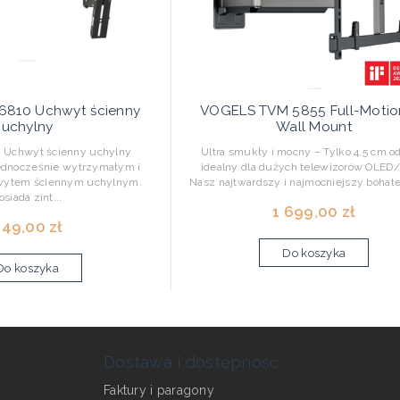
6810 Uchwyt ścienny
VOGELS TVM 5855 Full-Motio
uchylny
Wall Mount
0 Uchwyt ścienny uchylny
Ultra smukły i mocny – Tylko 4,5 cm od
ednocześnie wytrzymałym i
idealny dla dużych telewizorów OLED
wytem ściennym uchylnym.
Nasz najtwardszy i najmocniejszy bohater
osiada zint...
1 699,00 zł
49,00 zł
Do koszyka
Do koszyka
Dostawa i dostępność
Faktury i paragony