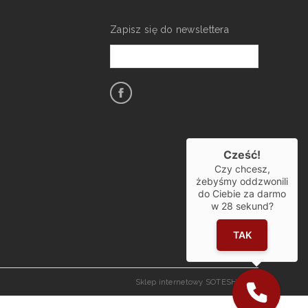
Zapisz się do newslettera
Cześć!
Czy chcesz,
żebyśmy oddzwonili
do Ciebie za darmo
w
28
sekund?
TAK
Sklep internetowy SOTESHOP AI