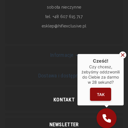
sobota nieczynne
tel. +48 607 615 717
esklep@hifiexclusive.pl
Informacje
Cześć!
Czy chcesz,
żebyśmy oddzwonili
Dostawa i dostępność
do Ciebie za darmo
w
28
sekund?
TAK
KONTAKT
NEWSLETTER