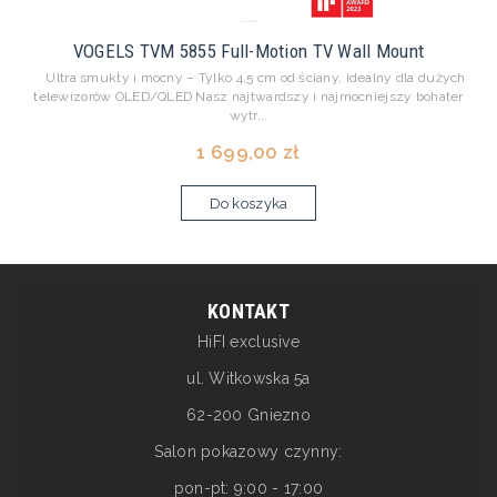
VOGELS TVM 5855 Full-Motion TV Wall Mount
Ultra smukły i mocny – Tylko 4,5 cm od ściany, idealny dla dużych
telewizorów OLED/QLED Nasz najtwardszy i najmocniejszy bohater
wytr...
1 699,00 zł
Do koszyka
KONTAKT
HiFI exclusive
ul. Witkowska 5a
62-200 Gniezno
Salon pokazowy czynny:
pon-pt: 9:00 - 17:00