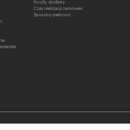
Koszty dostawy
Czas realizacji zamówień
Sposoby płatności
ci
nia
antander