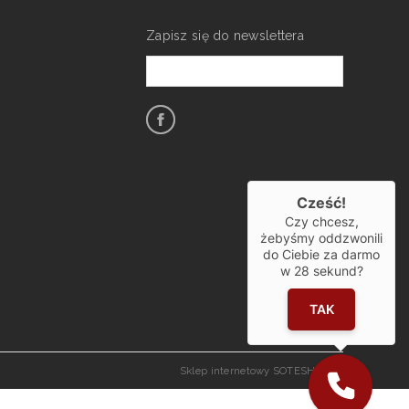
Zapisz się do newslettera
Cześć!
Czy chcesz,
żebyśmy oddzwonili
do Ciebie za darmo
w
28
sekund?
TAK
Sklep internetowy SOTESHOP AI