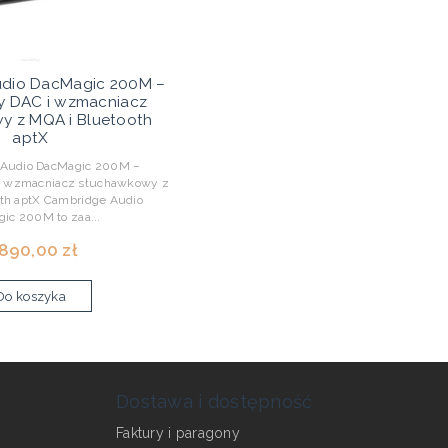
udio DacMagic 200M –
ny DAC i wzmacniacz
y z MQA i Bluetooth
aptX
udio DacMagic 200M –
 i wzmacniacz słuchawkowy z
th aptX Cambridge Audio
ic 200M to zaa...
 890,00 zł
Do koszyka
Dostawa i dostępność
Faktury i paragony