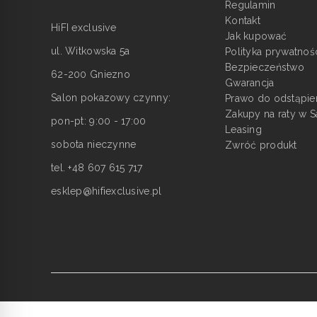
Regulamin
Kontakt
HiFI exclusive
Jak kupować
ul. Witkowska 5a
Polityka prywatnoś
Bezpieczeństwo
62-200 Gniezno
Gwarancja
Salon pokazowy czynny:
Prawo do odstąpie
Zakupy na raty w S
pon-pt: 9:00 - 17:00
Leasing
sobota nieczynne
Zwróć produkt
tel. +48 607 615 717
esklep@hifiexclusive.pl