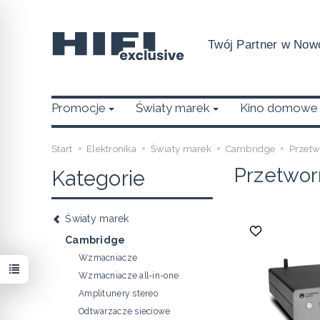
Twój Partner w Nowo
Promocje
Światy marek
Kino domowe
Start
Elektronika
Światy marek
Cambridge
Przetw
Przetwor
Kategorie
Światy marek
Cambridge
Wzmacniacze
Wzmacniacze all-in-one
Amplitunery stereo
Odtwarzacze sieciowe