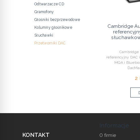
Odtwarzacze CD
Gramofony
Głośniki bezprzewodowe
Cambridge A
Kolumny głośnikowe
referencyj
Słuchawki
słuchawkow
Przetworniki DAC
Cambridge A
referencyjny DAC
MQA i Bluetoo
DacMag
2
Informacje
KONTAKT
O firmie