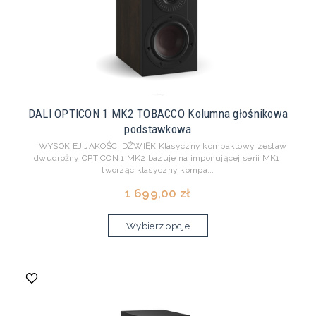
DALI OPTICON 1 MK2 TOBACCO Kolumna głośnikowa
podstawkowa
WYSOKIEJ JAKOŚCI DŹWIĘK Klasyczny kompaktowy zestaw
dwudrożny OPTICON 1 MK2 bazuje na imponującej serii MK1,
tworząc klasyczny kompa...
1 699,00 zł
Wybierz opcje