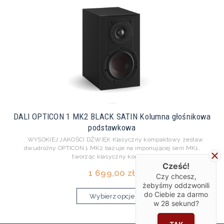
DALI OPTICON 1 MK2 BLACK SATIN Kolumna głośnikowa
podstawkowa
WYSOKIEJ JAKOŚCI DŹWIĘK Klasyczny kompaktowy zestaw
dwudrożny OPTICON 1 MK2 bazuje na imponującej serii MK1,
tworząc klasyczny kompa...
Cześć!
1 699,00 zł
Czy chcesz,
żebyśmy oddzwonili
do Ciebie za darmo
Wybierz opcje
w
28
sekund?