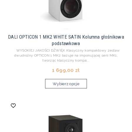
DALI OPTICON 1 MK2 WHITE SATIN Kolumna głośnikowa
podstawkowa
WYSOKIEJ JAKOŚCI DŹWIĘK Klasyczny kompaktowy zestaw
dwudrożny OPTICON 1 MK2 bazuje na imponującej serii MK1,
tworząc klasyczny kompa...
1 699,00 zł
Wybierz opcje