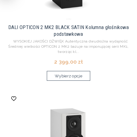
DALI OPTICON 2 MK2 BLACK SATIN Kolumna głośnikowa
podstawkowa
WYSOKIEJ JAKOŚCI DŹWIĘK Autentyczna dwudrożna wydajność
Średniej wielkości OPTICON 2 MK2 bazuje na imponującej serii MK1,
tworząc kl...
2 399,00 zł
Wybierz opcje