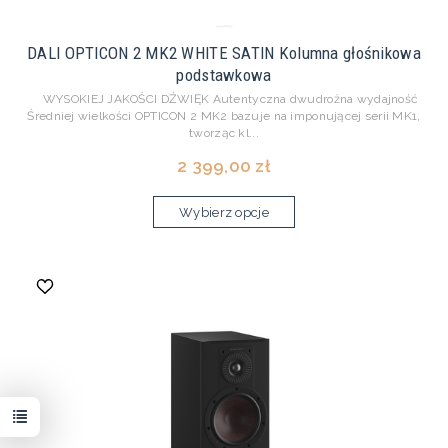
DALI OPTICON 2 MK2 WHITE SATIN Kolumna głośnikowa
podstawkowa
WYSOKIEJ JAKOŚCI DŹWIĘK Autentyczna dwudrożna wydajność
Średniej wielkości OPTICON 2 MK2 bazuje na imponującej serii MK1,
tworząc kl...
2 399,00 zł
Wybierz opcje