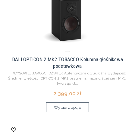
DALI OPTICON 2 MK2 TOBACCO Kolumna głośnikowa
podstawkowa
WYSOKIEJ JAKOŚCI DŹWIĘK Autentyczna dwudrożna wydajność
Średniej wielkości OPTICON 2 MK2 bazuje na imponującej serii MK1,
tworząc kl...
2 399,00 zł
Wybierz opcje