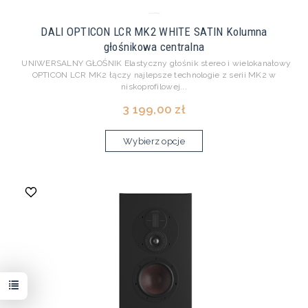
DALI OPTICON LCR MK2 WHITE SATIN Kolumna
głośnikowa centralna
UNIWERSALNY GŁOŚNIK Elastyczny głośnik stereo i wielokanałowy
OPTICON LCR MK2 łączy najlepsze technologie z serii MK2 w
niskoprofilowej...
3 199,00 zł
Wybierz opcje