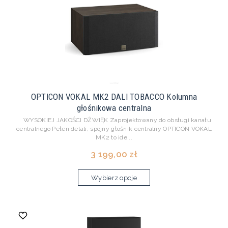
OPTICON VOKAL MK2 DALI TOBACCO Kolumna
głośnikowa centralna
WYSOKIEJ JAKOŚCI DŹWIĘK Zaprojektowany do obsługi kanału
centralnego Pełen detali, spójny głośnik centralny OPTICON VOKAL
MK2 to ide...
3 199,00 zł
Wybierz opcje