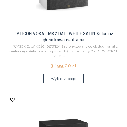
OPTICON VOKAL MK2 DALI WHITE SATIN Kolumna
głośnikowa centralna
WYSOKIEJ JAKOŚCI DŹWIĘK Zaprojektowany do obsługi kanału
centralnego Pełen detali, spójny głośnik centralny OPTICON VOKAL
MK2 to ide...
3 199,00 zł
Wybierz opcje