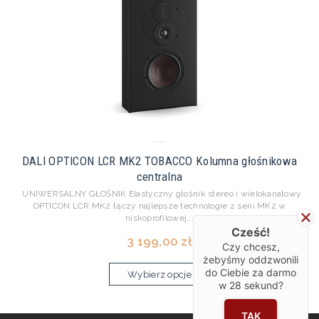
DALI OPTICON LCR MK2 TOBACCO Kolumna głośnikowa
centralna
UNIWERSALNY GŁOŚNIK Elastyczny głośnik stereo i wielokanałowy
OPTICON LCR MK2 łączy najlepsze technologie z serii MK2 w
niskoprofilowej...
Cześć!
3 199,00 zł
Czy chcesz,
żebyśmy oddzwonili
do Ciebie za darmo
Wybierz opcje
w
28
sekund?
TAK