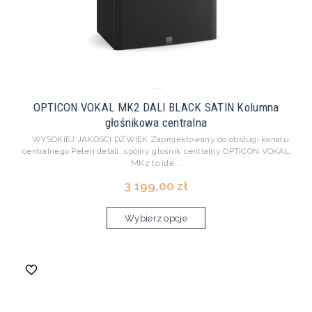
OPTICON VOKAL MK2 DALI BLACK SATIN Kolumna
głośnikowa centralna
WYSOKIEJ JAKOŚCI DŹWIĘK Zaprojektowany do obsługi kanału
centralnego Pełen detali, spójny głośnik centralny OPTICON VOKAL
MK2 to ide...
3 199,00 zł
Wybierz opcje