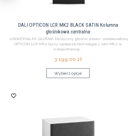
DALI OPTICON LCR MK2 BLACK SATIN Kolumna
głośnikowa centralna
UNIWERSALNY GŁOŚNIK Elastyczny głośnik stereo i wielokanałowy
OPTICON LCR MK2 łączy najlepsze technologie z serii MK2 w
niskoprofilowej...
3 199,00 zł
Wybierz opcje