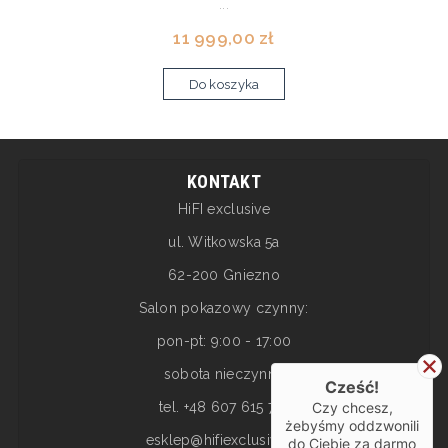
...
11 999,00 zł
Do koszyka
KONTAKT
HiFI exclusive
ul. Witkowska 5a
62-200 Gniezno
Salon pokazowy czynny:
pon-pt: 9:00 - 17:00
sobota nieczynne
Cześć!
Czy chcesz,
tel. +48 607 615 717
żebyśmy oddzwonili
esklep@hifiexclusive.pl
do Ciebie za darmo