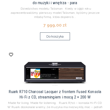
do muzyki i wnętrza - para
Dziedzictwo modelu Talisman Kiedy w 1990 roku
zaprezentowaliśmy pierwszy model Talisman, byliśmy jeszcze
młodą firmą, która dopiero b...
7 999,00 zł
Do koszyka
Ruark R710 Charcoal Lacquer z frontem Fused Konsola
Hi-Fi z CD, streamingiem i mocą 2 × 200 W
Made for living. Made for listening. Ruark R710 – konsola Hi-Fi CD
W Ruark doskonale wiemy, że muzyka ma niezwykłą moc – potrafi