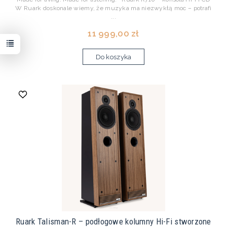
W Ruark doskonale wiemy, że muzyka ma niezwykłą moc – potrafi
...
11 999,00 zł
Do koszyka
Ruark Talisman-R – podłogowe kolumny Hi-Fi stworzone