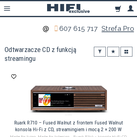
607 615 717
Strefa Pro
Odtwarzacze CD z funkcją
streamingu
Ruark R710 – Fused Walnut z frontem Fused Walnut
konsola Hi-Fi z CD, streamingiem i mocą 2 × 200 W
Made for living. Made for listening. Ruark R710 – konsola Hi-Fi CD