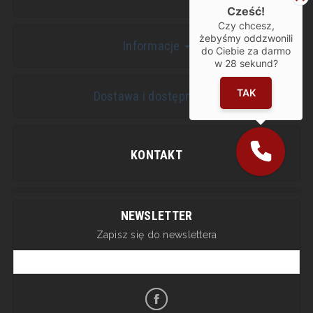
Cześć!
Czy chcesz,
żebyśmy oddzwonili
Informacje
do Ciebie za darmo
w
28
sekund?
TAK
Dostawa i dostępność
KONTAKT
NEWSLETTER
Zapisz się do newslettera