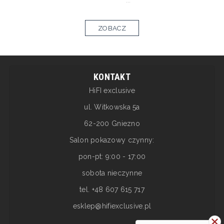
...
ZOBACZ
KONTAKT
HiFI exclusive
ul. Witkowska 5a
62-200 Gniezno
Salon pokazowy czynny:
pon-pt: 9:00 - 17:00
sobota nieczynne
tel. +48 607 615 717
esklep@hifiexclusive.pl