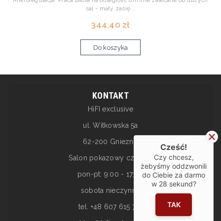
Mikroregulacja. Praca pilota na odległość 8m (nie zalecane do dużych
sal - mały zasię...
344,40 zł
Do koszyka
KONTAKT
HiFI exclusive
ul. Witkowska 5a
62-200 Gniezno
Cześć!
Czy chcesz,
Salon pokazowy czynny:
żebyśmy oddzwonili
pon-pt: 9:00 - 17:00
do Ciebie za darmo
w
28
sekund?
sobota nieczynne
TAK
tel. +48 607 615 717