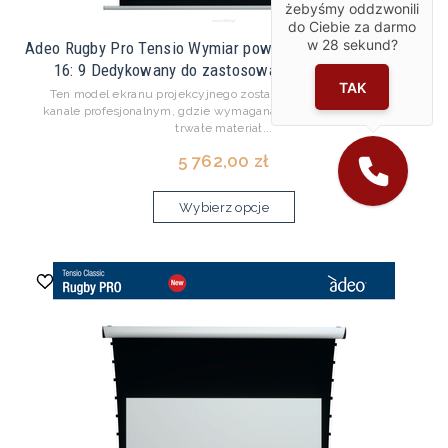
żebyśmy oddzwonili
do Ciebie za darmo
w
28
sekund?
Adeo Rugby Pro Tensio Wymiar pow. aktywnej 212x119cm
16: 9 Dedykowany do zastosowań biurowych i e...
TAK
Ten model ekranu projekcyjnego został opracowany z myślą o
kanale profesjonalnym, gdzie wymagana jest łatwość instalacji,
trwałe materiał...
5 762,00 zł
Wybierz opcje