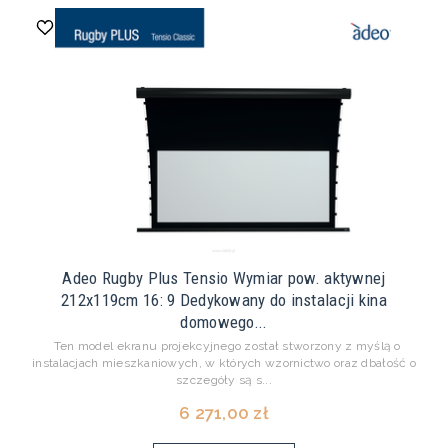
Adeo Rugby Plus Tensio Wymiar pow. aktywnej
212x119cm 16: 9 Dedykowany do instalacji kina
domowego...
Ten model ekranu projekcyjnego został stworzony z myślą o
instalacjach mieszkaniowych, w których wzornictwo oraz dbałość o
szczegóły są s...
6 271,00 zł