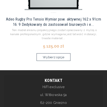
Adeo Rugby Pro Tensio Wymiar pow. aktywnej 162 x 91cm
16: 9 Dedykowany do zastosowań biurowych i e...
Ten model ekranu projekcyjnego został opracowany z myślą o
kanale profesjonalnym, gdzie wymagana jest łatwość instalacji,
trwałe materiał...
5 125,00 zł
Wybierz opcje
KONTAKT
HiFI exclusive
ul. Witkowska 5a
62-200 Gniezno