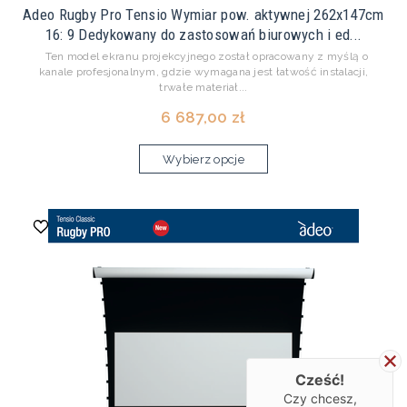
Adeo Rugby Pro Tensio Wymiar pow. aktywnej 262x147cm
16: 9 Dedykowany do zastosowań biurowych i ed...
Ten model ekranu projekcyjnego został opracowany z myślą o
kanale profesjonalnym, gdzie wymagana jest łatwość instalacji,
trwałe materiał...
6 687,00 zł
Wybierz opcje
Cześć!
Czy chcesz,