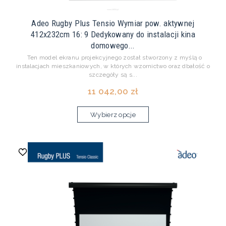
Adeo Rugby Plus Tensio Wymiar pow. aktywnej
412x232cm 16: 9 Dedykowany do instalacji kina
domowego...
Ten model ekranu projekcyjnego został stworzony z myślą o
instalacjach mieszkaniowych, w których wzornictwo oraz dbałość o
szczegóły są s...
11 042,00 zł
Wybierz opcje