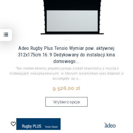
Adeo Rugby Plus Tensio Wymiar pow. aktywnej
312x175cm 16: 9 Dedykowany do instalacji kina
domowego...
Ten model ekranu projekcyjnego został stworzony z myślą o
instalacjach mieszkaniowych, w których wzornictwo oraz dbałość o
szczegóły są s...
9 526,00 zł
Wybierz opcje