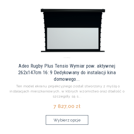
Adeo Rugby Plus Tensio Wymiar pow. aktywnej
262x147cm 16: 9 Dedykowany do instalacji kina
domowego...
Ten model ekranu projekcyjnego został stworzony z myślą o
instalacjach mieszkaniowych, w których wzornictwo oraz dbałość o
szczegóły są s...
7 827,00 zł
Wybierz opcje