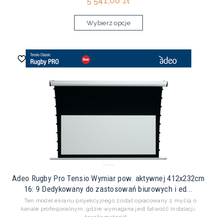
5 541,00 zł
Wybierz opcje
Adeo Rugby Pro Tensio Wymiar pow. aktywnej 412x232cm
16: 9 Dedykowany do zastosowań biurowych i ed...
Ten model ekranu projekcyjnego został opracowany z myślą o
kanale profesjonalnym, gdzie wymagana jest łatwość instalacji,