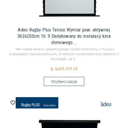
Adeo Rugby Plus Tensio Wymiar pow. aktywnej
362x203cm 16: 9 Dedykowany do instalacji kina
domowego...
Ten model ekranu projekcyjnego został stworzony z myślą o
instalacjach mieszkaniowych, w których wzornictwo oraz dbałość o
szczegóły są s...
9 940,00 zł
Wybierz opcje