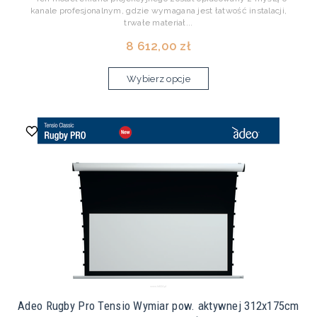
kanale profesjonalnym, gdzie wymagana jest łatwość instalacji,
trwałe materiał...
8 612,00 zł
Wybierz opcje
Adeo Rugby Pro Tensio Wymiar pow. aktywnej 312x175cm