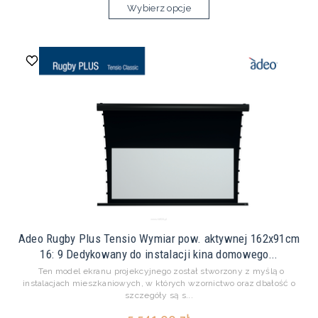
Wybierz opcje
Adeo Rugby Plus Tensio Wymiar pow. aktywnej 162x91cm
16: 9 Dedykowany do instalacji kina domowego...
Ten model ekranu projekcyjnego został stworzony z myślą o
instalacjach mieszkaniowych, w których wzornictwo oraz dbałość o
szczegóły są s...