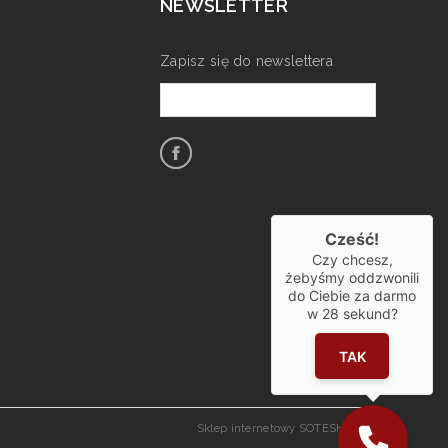
NEWSLETTER
Zapisz się do newslettera
Cześć!
Czy chcesz,
żebyśmy oddzwonili
do Ciebie za darmo
w
28
sekund?
TAK
Sklep internetowy SOTESHOP AI