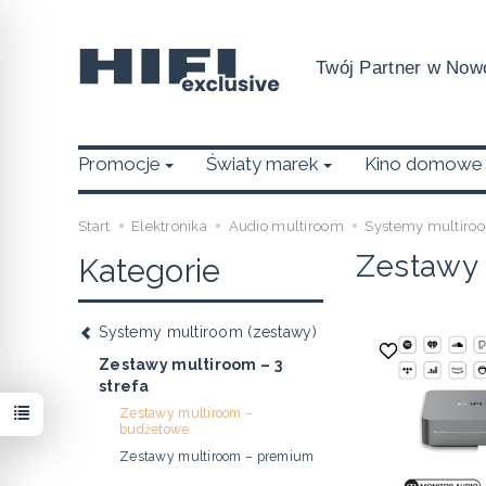
Twój Partner w Nowo
Promocje
Światy marek
Kino domowe
Start
Elektronika
Audio multiroom
Systemy multiroo
Zestawy 
Kategorie
Systemy multiroom (zestawy)
Zestawy multiroom – 3
strefa
Zestawy multiroom –
budżetowe
Zestawy multiroom – premium