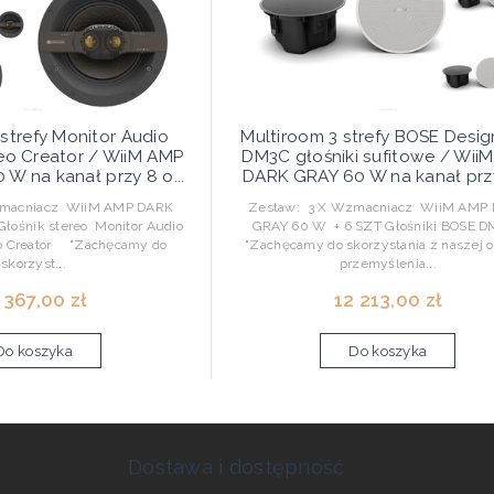
strefy Monitor Audio
Multiroom 3 strefy BOSE Desi
eo Creator / WiiM AMP
DM3C głośniki sufitowe / Wii
W na kanał przy 8 o...
DARK GRAY 60 W na kanał przy 
zmacniacz WiiM AMP DARK
Zestaw: 3 X Wzmacniacz WiiM AMP
łośnik stereo Monitor Audio
GRAY 60 W + 6 SZT Głośniki BOSE 
o Creator "Zachęcamy do
"Zachęcamy do skorzystania z naszej of
skorzyst...
przemyślenia...
 367,00 zł
12 213,00 zł
Do koszyka
Do koszyka
Dostawa i dostępność