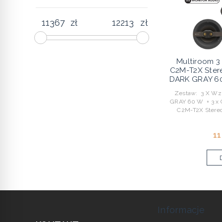
zł
zł
Multiroom 3 
C2M-T2X Ster
DARK GRAY 60 
Zestaw: 3 X W
GRAY 60 W + 3 x G
C2M-T2X Stere
11
Informacje