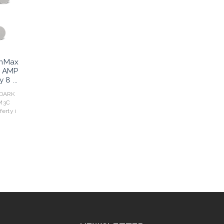
gnMax
M AMP
8 ...
 DARK
DM3C
erty i